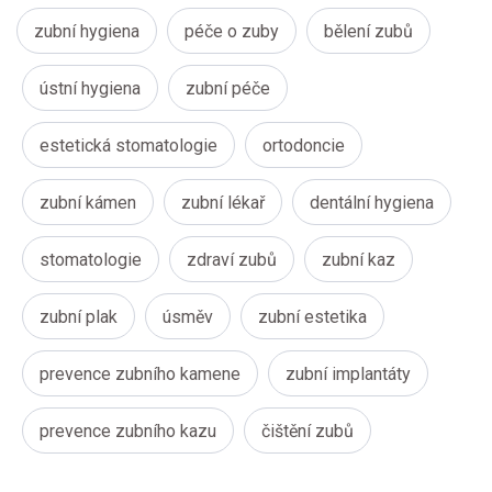
zubní hygiena
péče o zuby
bělení zubů
ústní hygiena
zubní péče
estetická stomatologie
ortodoncie
zubní kámen
zubní lékař
dentální hygiena
stomatologie
zdraví zubů
zubní kaz
zubní plak
úsměv
zubní estetika
prevence zubního kamene
zubní implantáty
prevence zubního kazu
čištění zubů