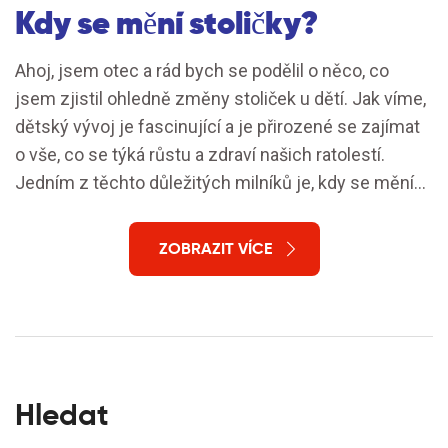
Kdy se mění stoličky?
Ahoj, jsem otec a rád bych se podělil o něco, co
jsem zjistil ohledně změny stoliček u dětí. Jak víme,
dětský vývoj je fascinující a je přirozené se zajímat
o vše, co se týká růstu a zdraví našich ratolestí.
Jedním z těchto důležitých milníků je, kdy se mění
stoličky. Proč? Protože správný vývoj stoliček je
klíčem k zdravému úsměvu a dobrému žvýkání.
ZOBRAZIT VÍCE
Přidejte se ke mě a pojďme prozkoumat tento téma
do větší hloubky.
Hledat