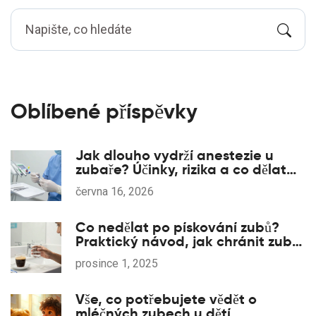
Oblíbené příspěvky
Jak dlouho vydrží anestezie u
zubaře? Účinky, rizika a co dělat
po zákroku
června 16, 2026
Co nedělat po pískování zubů?
Praktický návod, jak chránit zuby
po očištění
prosince 1, 2025
Vše, co potřebujete vědět o
mléčných zubech u dětí