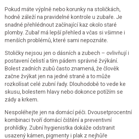
Pokud máte výplně nebo korunky na stoličkách,
hodně záleží na pravidelné kontrole u zubaře. Je
snadné přehlédnout začínající kaz okolo staré
plomby. Zubař má lepší přehled a včas si všimne i
menších problémů, které sami nepoznáte.
Stoličky nejsou jen o dásních a zubech – ovlivňují i
postavení čelistí a tím pádem správné žvýkání.
Bolest zadních zubů často znamená, že člověk
začne žvýkat jen na jedné straně a to může
rozkolísat celé zubní řady. Dlouhodobě to vede ke
skusu, bolestem hlavy nebo dokonce potížím se
zády a krkem.
Nespoléhejte jen na domácí péči. Dvousetprocentní
kombinaci tvoří domácí čištění a preventivní
prohlídky. Zubní hygienistka dokáže odstranit
usazený kámen, pigmenty i plak z nejhůře