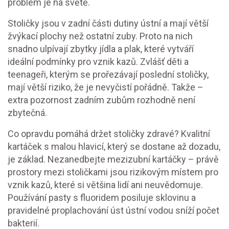
problém je na světě.
Stoličky jsou v zadní části dutiny ústní a mají větší
žvýkací plochy než ostatní zuby. Proto na nich
snadno ulpívají zbytky jídla a plak, které vytváří
ideální podmínky pro vznik kazů. Zvlášť děti a
teenageři, kterým se prořezávají poslední stoličky,
mají větší riziko, že je nevyčistí pořádně. Takže –
extra pozornost zadním zubům rozhodně není
zbytečná.
Co opravdu pomáhá držet stoličky zdravé? Kvalitní
kartáček s malou hlavicí, který se dostane až dozadu,
je základ. Nezanedbejte mezizubní kartáčky – právě
prostory mezi stoličkami jsou rizikovým místem pro
vznik kazů, které si většina lidí ani neuvědomuje.
Používání pasty s fluoridem posiluje sklovinu a
pravidelné proplachování úst ústní vodou sníží počet
bakterií.