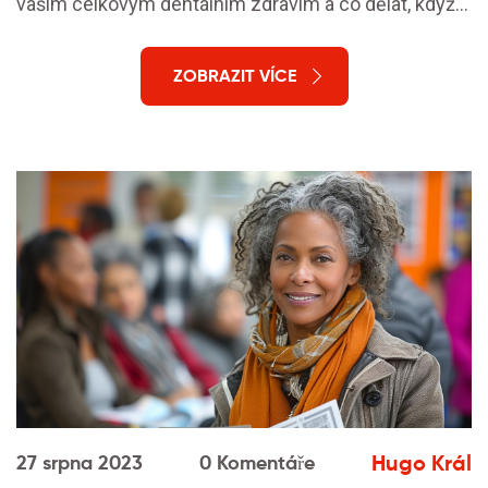
vaším celkovým dentálním zdravím a co dělat, když s
nimi máte nějaké problémy.
ZOBRAZIT VÍCE
Hugo Král
27 srpna 2023
0 Komentáře