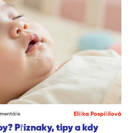
Eliška Pospíšilová
omentáře
y? Příznaky, tipy a kdy