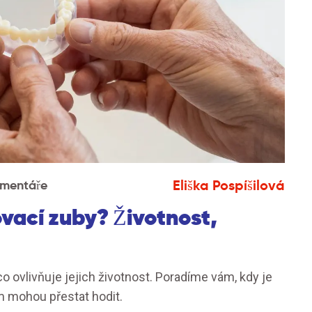
Eliška Pospíšilová
omentáře
vací zuby? Životnost,
co ovlivňuje jejich životnost. Poradíme vám, kdy je
m mohou přestat hodit.