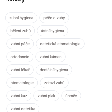
zubní hygiena
péče o zuby
bělení zubů
ústní hygiena
zubní péče
estetická stomatologie
ortodoncie
zubní kámen
zubní lékař
dentální hygiena
stomatologie
zdraví zubů
zubní kaz
zubní plak
úsměv
zubní estetika