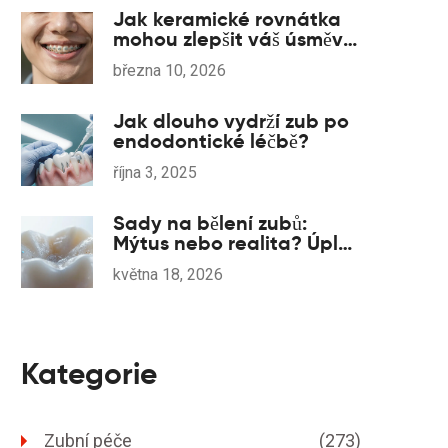
Jak keramické rovnátka
mohou zlepšit váš úsměv:
průvodce výhodami a
března 10, 2026
průběhem léčby
Jak dlouho vydrží zub po
endodontické léčbě?
října 3, 2025
Sady na bělení zubů:
Mýtus nebo realita? Úplný
průvodce pro rok 2026
května 18, 2026
Kategorie
Zubní péče
(273)