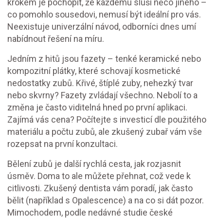
krokem je pochopit, že každému sluší něco jiného –
co pomohlo sousedovi, nemusí být ideální pro vás.
Neexistuje univerzální návod, odborníci dnes umí
nabídnout řešení na míru.
Jedním z hitů jsou fazety – tenké keramické nebo
kompozitní plátky, které schovají kosmetické
nedostatky zubů. Křivé, štíplé zuby, nehezký tvar
nebo skvrny? Fazety zvládají všechno. Nebolí to a
změna je často viditelná hned po první aplikaci.
Zajímá vás cena? Počítejte s investicí dle použitého
materiálu a počtu zubů, ale zkušený zubař vám vše
rozepsat na první konzultaci.
Bělení zubů je další rychlá cesta, jak rozjasnit
úsměv. Doma to ale můžete přehnat, což vede k
citlivosti. Zkušený dentista vám poradí, jak často
bělit (například s Opalescence) a na co si dát pozor.
Mimochodem, podle nedávné studie české