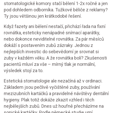
stomatologické komory stačí bělení 1-2x ročně a jen
pod dohledem odborníka. Tužkové běliče z reklamy?
Ty jsou většinou jen krátkodobé řešení.
Když fazety ani bělení nestačí, přichází řada na fixní
rovnátka, esteticky nenápadné snímací aparátky,
nebo dokonce neviditelné rovnátka. Za pár měsíců
dokáží s postavením zubů zázraky. Jednou z
nejlepších investic do sebevědomí je srovnat si
zuby v každém věku. A že rovnátka bolí? Zkušenosti
pacientů mluví za vše – mírný tlak je normální,
výsledek stojí za to.
Estetická stomatologie ale nezačíná až v ordinaci.
Základem jsou pečlivě vyčištěné zuby, používání
mezizubních kartáčků a pravidelné návštěvy dentální
hygieny. Plak totiž dokáže zkazit vzhled i těch
nejbělejších zubů. Dnes už houfně přecházíme na
sonické kartáčky. Podle německé studie umí