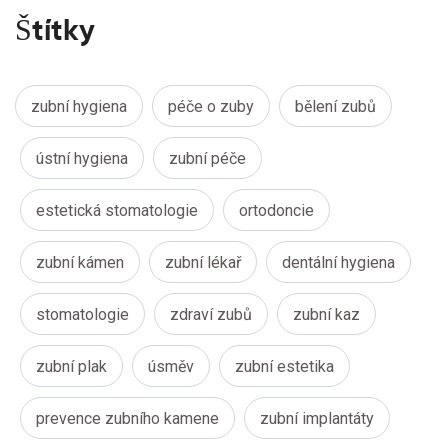
Štítky
zubní hygiena
péče o zuby
bělení zubů
ústní hygiena
zubní péče
estetická stomatologie
ortodoncie
zubní kámen
zubní lékař
dentální hygiena
stomatologie
zdraví zubů
zubní kaz
zubní plak
úsměv
zubní estetika
prevence zubního kamene
zubní implantáty