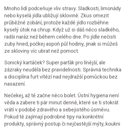
Mnoho lidí podceňuje vliv stravy. Sladkosti, limonády
nebo kyselá jídla ubližují sklovině. Zkus omezit
průběžné zobání, protože každé jídlo rozběhne
kyselý útok na chrup. Když už si dáš něco sladkého,
radši naráz než během celého dne. Po jídle nečisti
zuby hned, počkej aspoň půl hodiny, jinak si můžeš
ze skloviny víc ubrat než pomoct.
Sonický kartáček? Super parťák pro línější, ale
zázraky neudělá bez pravidelnosti. Správná technika
a disciplína furt vítězí nad nejdražší pomůckou bez
nasazení.
Nečekej, až tě začne něco bolet. Ústní hygiena není
věda a zabere ti pár minut denně, které se ti stokrát
vrátí v podobě zdravého a sebejistého úsměvu.
Pokud tě zajímají podrobné tipy na konkrétní
produkty, správný postup či nejčastější mýty, koukni