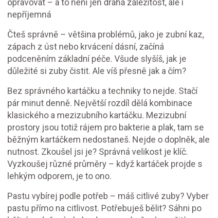
opravovat – a to není jen drahá záležitost, ale i
nepříjemná
Čteš správně – většina problémů, jako je zubní kaz,
zápach z úst nebo krvácení dásní, začíná
podceněním základní péče. Všude slyšíš, jak je
důležité si zuby čistit. Ale víš přesně jak a čím?
Bez správného kartáčku a techniky to nejde. Stačí
pár minut denně. Největší rozdíl dělá kombinace
klasického a mezizubního kartáčku. Mezizubní
prostory jsou totiž rájem pro bakterie a plak, tam se
běžným kartáčkem nedostaneš. Nejde o doplněk, ale
nutnost. Zkoušel jsi je? Správná velikost je klíč.
Vyzkoušej různé průměry – když kartáček projde s
lehkým odporem, je to ono.
Pastu vybírej podle potřeb – máš citlivé zuby? Vyber
pastu přímo na citlivost. Potřebuješ bělit? Sáhni po