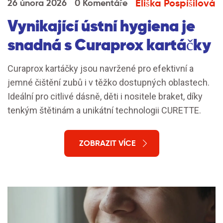
Eliška Pospíšilová
26 února 2026
0 Komentáře
Vynikající ústní hygiena je
snadná s Curaprox kartáčky
Curaprox kartáčky jsou navržené pro efektivní a
jemné čištění zubů i v těžko dostupných oblastech.
Ideální pro citlivé dásně, děti i nositele braket, díky
tenkým štětinám a unikátní technologii CURETTE.
ZOBRAZIT VÍCE