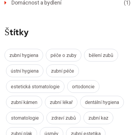
Domácnost a bydlení
(1)
Štítky
zubní hygiena
péče o zuby
bělení zubů
ústní hygiena
zubní péče
estetická stomatologie
ortodoncie
zubní kámen
zubní lékař
dentální hygiena
stomatologie
zdraví zubů
zubní kaz
zubní plak
úsměv
zubní estetika