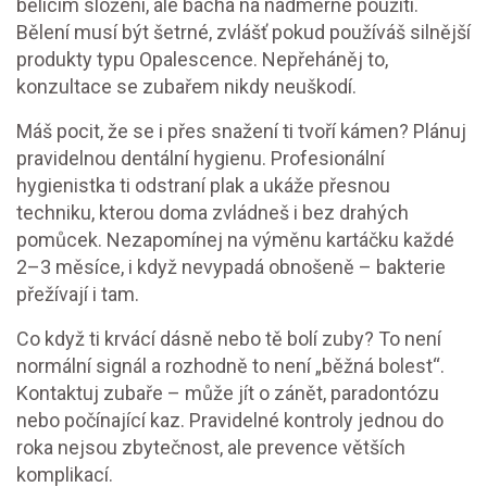
bělicím složení, ale bacha na nadměrné použití.
Bělení musí být šetrné, zvlášť pokud používáš silnější
produkty typu Opalescence. Nepřeháněj to,
konzultace se zubařem nikdy neuškodí.
Máš pocit, že se i přes snažení ti tvoří kámen? Plánuj
pravidelnou dentální hygienu. Profesionální
hygienistka ti odstraní plak a ukáže přesnou
techniku, kterou doma zvládneš i bez drahých
pomůcek. Nezapomínej na výměnu kartáčku každé
2–3 měsíce, i když nevypadá obnošeně – bakterie
přežívají i tam.
Co když ti krvácí dásně nebo tě bolí zuby? To není
normální signál a rozhodně to není „běžná bolest“.
Kontaktuj zubaře – může jít o zánět, paradontózu
nebo počínající kaz. Pravidelné kontroly jednou do
roka nejsou zbytečnost, ale prevence větších
komplikací.