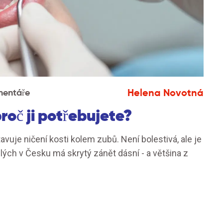
Helena Novotná
mentáře
proč ji potřebujete?
avuje ničení kosti kolem zubů. Není bolestivá, ale je
lých v Česku má skrytý zánět dásní - a většina z