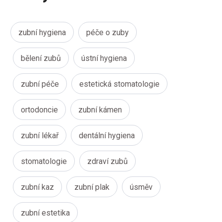
zubní hygiena
péče o zuby
bělení zubů
ústní hygiena
zubní péče
estetická stomatologie
ortodoncie
zubní kámen
zubní lékař
dentální hygiena
stomatologie
zdraví zubů
zubní kaz
zubní plak
úsměv
zubní estetika