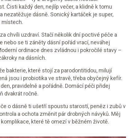
. Čisti každý den, nejlíp večer, a klidně k tomu
e a nezatěžuje dásně. Sonický kartáček je super,
h místech.
a chvíli uzdraví. Stačí několik dní poctivé péče a
nebo se ti záněty dásní pořád vrací, neváhej
Moderní ordinace dnes zvládnou i pokročilé stavy –
zákroky na dásních.
že bakterie, které stojí za parodontitidou, milují
 jsou i probiotika ve stravě, třeba obyčejný kefír.
den, pravidelně a pořádně. Domácí péči přidej
ň dvakrát ročně.
če o dásně ti ušetří spoustu starostí, peněz i zubů v
kontrola a ochota změnit pár drobných návyků. Měj
 komplikace, které tě omezí v běžném životě.