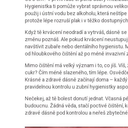
Hygienistka ti pomůže vybrat správnou velikost
použij i ústní vodu bez alkoholu, která neštíp
protože lépe rozruší plak i v těžko dostupnýc
Když tě krvácení neodradí a vytrváš, dásně se z
změnu poznáš. Ale pokud krvácení neustupuje 
navštívit zubaře nebo dentálního hygienistu. 
od hloubkového čištění až po méně invazivní 
Mimo čištění má velký význam i to, co jíš. Víš, 
cukr? Čím méně slazeného, tím lépe. Osvědčená
Krásné a zdravé dásně začínají doma – každý 
pravidelnou kontrolu u zubní hygienistky aspo
Nečekej, až tě bolest donutí jednat. Včasná pé
budoucnu. Žádná věda, stačí poctivé čištění, 
zdravé dásně pod kontrolou a neřeš zbytečné