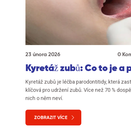
23 února 2026
0 Ko
Kyretáž zubů: Co to je a 
Kyretáž zubů je léčba parodontitidy, která zast
klíčová pro udržení zubů. Více než 70 % dospě
nich o něm neví.
ZOBRAZIT VÍCE