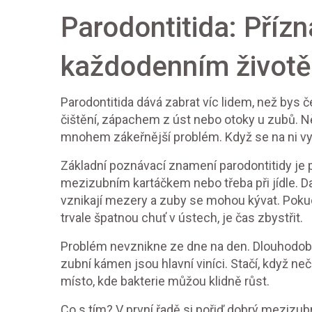
Parodontitida: Přízn
každodenním životě
Parodontitida dává zabrat víc lidem, než bys 
čištění, zápachem z úst nebo otoky u zubů. Někt
mnohem zákeřnější problém. Když se na ni vyk
Základní poznávací znamení parodontitidy je pře
mezizubním kartáčkem nebo třeba při jídle. D
vznikají mezery a zuby se mohou kývat. Pokud
trvale špatnou chuť v ústech, je čas zbystřit.
Problém nevznikne ze dne na den. Dlouhodobě 
zubní kámen jsou hlavní viníci. Stačí, když ne
místo, kde bakterie můžou klidně růst.
Co s tím? V první řadě si pořiď dobrý mezizubn