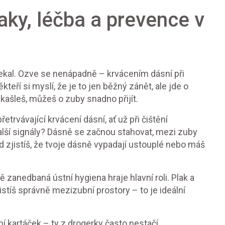
aky, léčba a prevence v
čekal. Ozve se nenápadně – krvácením dásní při
eří si myslí, že je to jen běžný zánět, ale jde o
ašleš, můžeš o zuby snadno přijít.
trvávající krvácení dásní, ať už při čištění
alší signály? Dásně se začnou stahovat, mezi zuby
 zjistíš, že tvoje dásně vypadají ustouplé nebo máš
zanedbaná ústní hygiena hraje hlavní roli. Plak a
čistíš správně mezizubní prostory – to je ideální
í kartáček – ty z drogerky často nestačí.