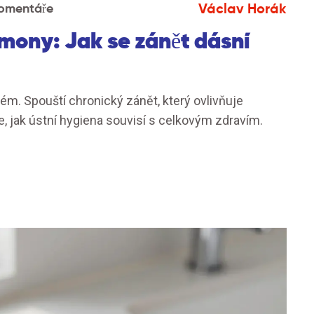
Václav Horák
omentáře
mony: Jak se zánět dásní
m. Spouští chronický zánět, který ovlivňuje
te, jak ústní hygiena souvisí s celkovým zdravím.