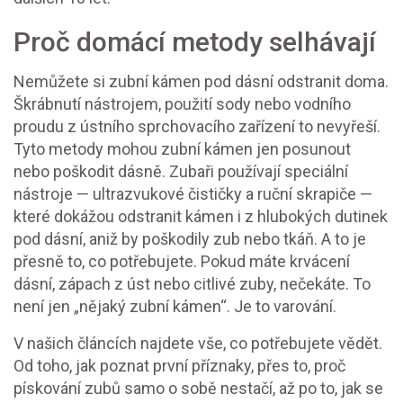
Proč domácí metody selhávají
Nemůžete si zubní kámen pod dásní odstranit doma.
Škrábnutí nástrojem, použití sody nebo vodního
proudu z ústního sprchovacího zařízení to nevyřeší.
Tyto metody mohou zubní kámen jen posunout
nebo poškodit dásně. Zubaři používají speciální
nástroje — ultrazvukové čističky a ruční skrapiče —
které dokážou odstranit kámen i z hlubokých dutinek
pod dásní, aniž by poškodily zub nebo tkáň. A to je
přesně to, co potřebujete. Pokud máte krvácení
dásní, zápach z úst nebo citlivé zuby, nečekáte. To
není jen „nějaký zubní kámen“. Je to varování.
V našich článcích najdete vše, co potřebujete vědět.
Od toho, jak poznat první příznaky, přes to, proč
pískování zubů samo o sobě nestačí, až po to, jak se