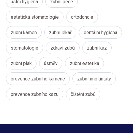
ústní hygiena
zubní péče
estetická stomatologie
ortodoncie
zubní kámen
zubní lékař
dentální hygiena
stomatologie
zdraví zubů
zubní kaz
zubní plak
úsměv
zubní estetika
prevence zubního kamene
zubní implantáty
prevence zubního kazu
čištění zubů