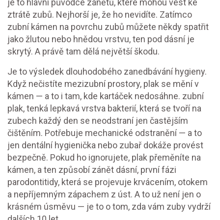
je to hlavní původce zánětů, které mohou vést ke
ztrátě zubů.
Nejhorší je, že ho nevidíte. Zatímco
zubní kámen na povrchu zubů můžete někdy spatřit
jako žlutou nebo hnědou vrstvu, ten pod dásní je
skrytý. A právě tam dělá největší škodu.
Je to výsledek dlouhodobého zanedbávání hygieny.
Když nečistíte mezizubní prostory, plak se mění v
kámen — a to i tam, kde kartáček nedosáhne.
zubní
plak
,
tenká lepkavá vrstva bakterií, která se tvoří na
zubech každý den
se neodstraní jen častějším
čištěním. Potřebuje mechanické odstranění — a to
jen dentální hygienička nebo zubař dokáže provést
bezpečně. Pokud ho ignorujete, plak přeměníte na
kámen, a ten způsobí
zánět dásní
,
první fázi
parodontitidy, která se projevuje krvácením, otokem
a nepříjemným zápachem z úst
. A to už není jen o
krásném úsměvu — je to o tom, zda vám zuby vydrží
dalších 10 let.