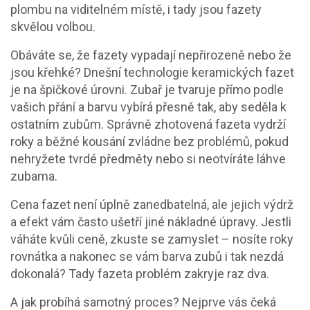
plombu na viditelném místě, i tady jsou fazety
skvělou volbou.
Obáváte se, že fazety vypadají nepřirozeně nebo že
jsou křehké? Dnešní technologie keramických fazet
je na špičkové úrovni. Zubař je tvaruje přímo podle
vašich přání a barvu vybírá přesně tak, aby seděla k
ostatním zubům. Správně zhotovená fazeta vydrží
roky a běžné kousání zvládne bez problémů, pokud
nehryžete tvrdé předměty nebo si neotvíráte láhve
zubama.
Cena fazet není úplně zanedbatelná, ale jejich výdrž
a efekt vám často ušetří jiné nákladné úpravy. Jestli
váháte kvůli ceně, zkuste se zamyslet – nosíte roky
rovnátka a nakonec se vám barva zubů i tak nezdá
dokonalá? Tady fazeta problém zakryje raz dva.
A jak probíhá samotný proces? Nejprve vás čeká