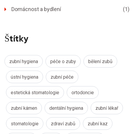
Domácnost a bydlení
(1)
Štítky
zubní hygiena
péče o zuby
bělení zubů
ústní hygiena
zubní péče
estetická stomatologie
ortodoncie
zubní kámen
dentální hygiena
zubní lékař
stomatologie
zdraví zubů
zubní kaz