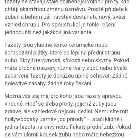
fazety se stávají stále oblíbenější volbou pro ty, kdo
chtějí okamžitou změnu úsměvu. Prostě přijdete k
zubaři a během pár návštěv dostanete nový, svěží
vzhled chrupu. Pro spoustu lidí je tohle řešení
jednodušší než jakákoli jiná varianta.
Fazety jsou vlastně tenké keramické nebo
kompozitní plátky, které se lepí na přední stranu
zubů. Skryjí nerovnosti, křivosti nebo skvrny. Pokud
máte drobné mezery, různé tvary zubů nebo trvalé
zabarvení, fazety je dokážou úplně schovat. Žádné
bolestivé zásahy, žádné roky čekání.
Možná vás zajímá, pro koho jsou fazety opravdu
vhodné. Hodí se třeba pro ty, jejichž zuby jsou
zdravé, ale vzhledově nejsou ideální. Nemusíte mít
hollywoodský úsměv „od přírody“ – stačí klidně i
jedna fazeta na křivý nebo flekatý přední zub. Pokud
se vám ulomil kousek zubu nebo máte nehezkou