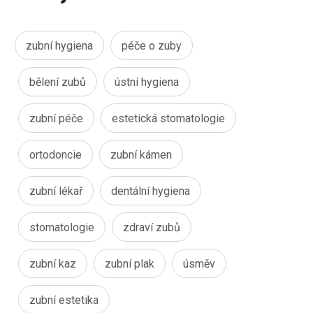
zubní hygiena
péče o zuby
bělení zubů
ústní hygiena
zubní péče
estetická stomatologie
ortodoncie
zubní kámen
zubní lékař
dentální hygiena
stomatologie
zdraví zubů
zubní kaz
zubní plak
úsměv
zubní estetika