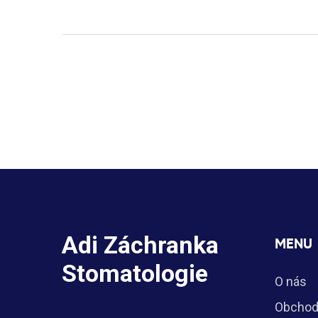
Adi Záchranka
MENU
Stomatologie
O nás
Obchod