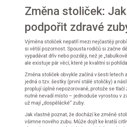
Změna stoliček: Jak
podpořit zdravé zub
Výměna stoliček nepatří mezi nejčastěji probí
si větší pozornost. Spousta rodičů si začne děla
vypadávat dřív nebo později, než je „tabulkově
ale existuje pár věcí, které je kvalitní si pohlída
Změna stoliček obvykle začíná v šesti letech a
jedná o tzv. šestky (první stálé stoličky) a ná
proplují úplně nepozorovaně, protože se tl
nutně nevadí místo – jednoduše vyrostou v zadn
už mají „dospělácké“ zuby.
Jak vlastně poznat, že dochází ke změně stoli
všimne nového zubu. Může dojít ke kratší citl