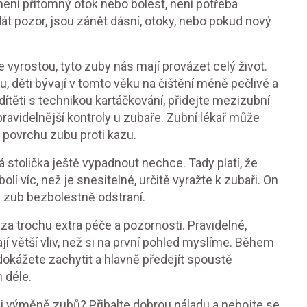
není přítomný otok nebo bolest, není potřeba
 dát pozor, jsou zánět dásní, otoky, nebo pokud nový
le vyrostou, tyto zuby nás mají provázet celý život.
u, děti bývají v tomto věku na čištění méně pečlivé a
ítěti s technikou kartáčkování, přidejte mezizubní
ravidelnější kontroly u zubaře. Zubní lékař může
u povrchu zubu proti kazu.
á stolička ještě vypadnout nechce. Tady platí, že
 víc, než je snesitelné, určitě vyražte k zubaři. On
čný zub bezbolestně odstraní.
 za trochu extra péče a pozornosti. Pravidelné,
í větší vliv, než si na první pohled myslíme. Během
okážete zachytit a hlavně předejít spoustě
 déle.
i výměně zubů? Přibalte dobrou náladu a nebojte se