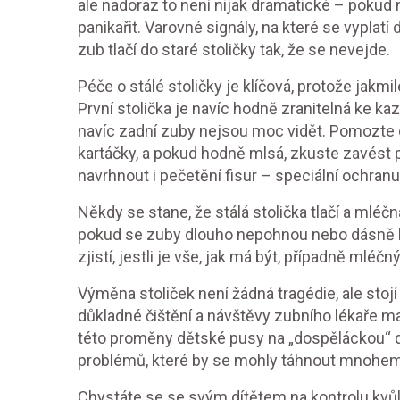
ale nadoraz to není nijak dramatické – pokud 
panikařit. Varovné signály, na které se vyplatí
zub tlačí do staré stoličky tak, že se nevejde.
Péče o stálé stoličky je klíčová, protože jakmi
První stolička je navíc hodně zranitelná ke kaz
navíc zadní zuby nejsou moc vidět. Pomozte d
kartáčky, a pokud hodně mlsá, zkuste zavést p
navrhnout i pečetění fisur – speciální ochran
Někdy se stane, že stálá stolička tlačí a mléčn
pokud se zuby dlouho nepohnou nebo dásně bolí
zjistí, jestli je vše, jak má být, případně mlé
Výměna stoliček není žádná tragédie, ale stojí
důkladné čištění a návštěvy zubního lékaře maj
této proměny dětské pusy na „dospěláckou“ d
problémů, které by se mohly táhnout mnohem
Chystáte se se svým dítětem na kontrolu kvůl