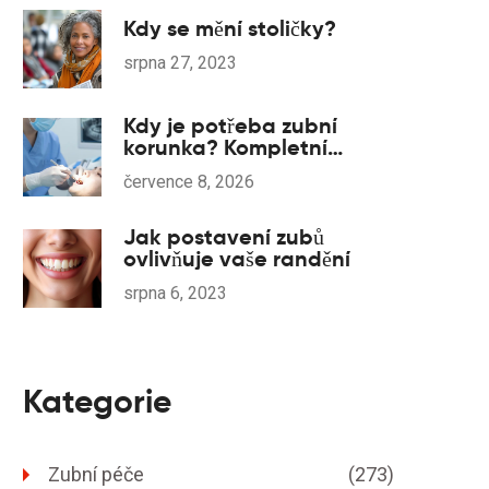
Kdy se mění stoličky?
srpna 27, 2023
Kdy je potřeba zubní
korunka? Kompletní
průvodce indikacemi a
července 8, 2026
typy korunek
Jak postavení zubů
ovlivňuje vaše randění
srpna 6, 2023
Kategorie
Zubní péče
(273)