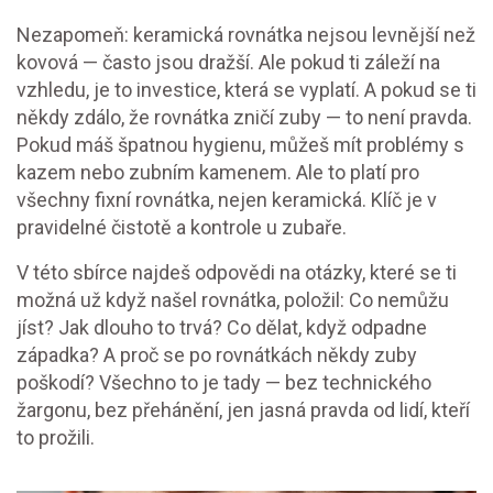
Nezapomeň: keramická rovnátka nejsou levnější než
kovová — často jsou dražší. Ale pokud ti záleží na
vzhledu, je to investice, která se vyplatí. A pokud se ti
někdy zdálo, že rovnátka zničí zuby — to není pravda.
Pokud máš špatnou hygienu, můžeš mít problémy s
kazem nebo zubním kamenem. Ale to platí pro
všechny fixní rovnátka, nejen keramická. Klíč je v
pravidelné čistotě a kontrole u zubaře.
V této sbírce najdeš odpovědi na otázky, které se ti
možná už když našel rovnátka, položil: Co nemůžu
jíst? Jak dlouho to trvá? Co dělat, když odpadne
západka? A proč se po rovnátkách někdy zuby
poškodí? Všechno to je tady — bez technického
žargonu, bez přehánění, jen jasná pravda od lidí, kteří
to prožili.