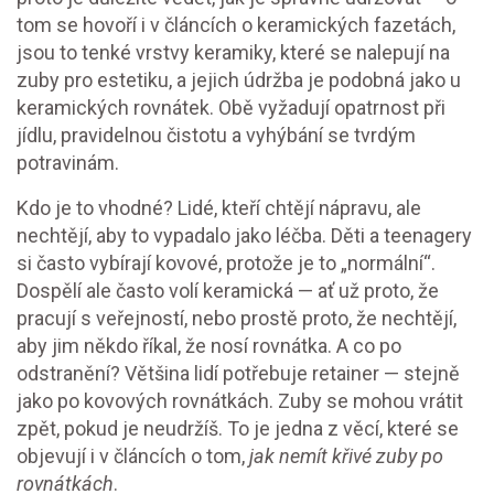
tom se hovoří i v článcích o
keramických fazetách
,
jsou to tenké vrstvy keramiky, které se nalepují na
zuby pro estetiku, a jejich údržba je podobná jako u
keramických rovnátek
.
Obě vyžadují opatrnost při
jídlu, pravidelnou čistotu a vyhýbání se tvrdým
potravinám.
Kdo je to vhodné? Lidé, kteří chtějí nápravu, ale
nechtějí, aby to vypadalo jako léčba. Děti a teenagery
si často vybírají kovové, protože je to „normální“.
Dospělí ale často volí keramická — ať už proto, že
pracují s veřejností, nebo prostě proto, že nechtějí,
aby jim někdo říkal, že nosí rovnátka. A co po
odstranění? Většina lidí potřebuje retainer — stejně
jako po kovových rovnátkách. Zuby se mohou vrátit
zpět, pokud je neudržíš. To je jedna z věcí, které se
objevují i v článcích o tom,
jak nemít křivé zuby po
rovnátkách
.