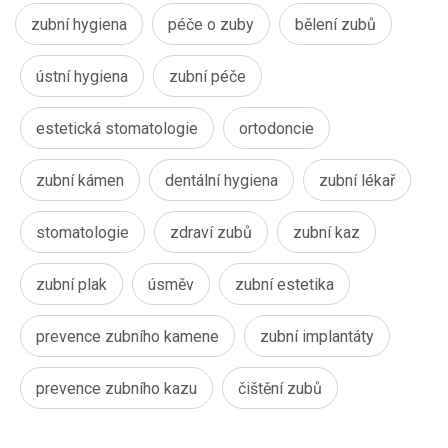
zubní hygiena
péče o zuby
bělení zubů
ústní hygiena
zubní péče
estetická stomatologie
ortodoncie
zubní kámen
dentální hygiena
zubní lékař
stomatologie
zdraví zubů
zubní kaz
zubní plak
úsměv
zubní estetika
prevence zubního kamene
zubní implantáty
prevence zubního kazu
čištění zubů