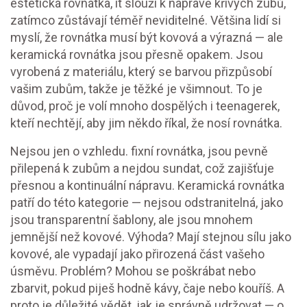
estetická rovnátka
, it
slouží k nápravě křivých zubů,
zatímco zůstávají téměř neviditelné
.
Většina lidí si
myslí, že rovnátka musí být kovová a výrazná — ale
keramická rovnátka jsou přesně opakem. Jsou
vyrobená z materiálu, který se barvou přizpůsobí
vašim zubům, takže je těžké je všimnout. To je
důvod, proč je volí mnoho dospělých i teenagerek,
kteří nechtějí, aby jim někdo říkal, že nosí rovnátka.
Nejsou jen o vzhledu.
fixní rovnátka
,
jsou pevně
přilepená k zubům a nejdou sundat, což zajišťuje
přesnou a kontinuální nápravu
.
Keramická rovnátka
patří do této kategorie — nejsou odstranitelná, jako
jsou transparentní šablony, ale jsou mnohem
jemnější než kovové. Výhoda? Mají stejnou sílu jako
kovové, ale vypadají jako přirozená část vašeho
úsměvu. Problém? Mohou se poškrábat nebo
zbarvit, pokud piješ hodně kávy, čaje nebo kouříš. A
proto je důležité vědět, jak je správně udržovat — o