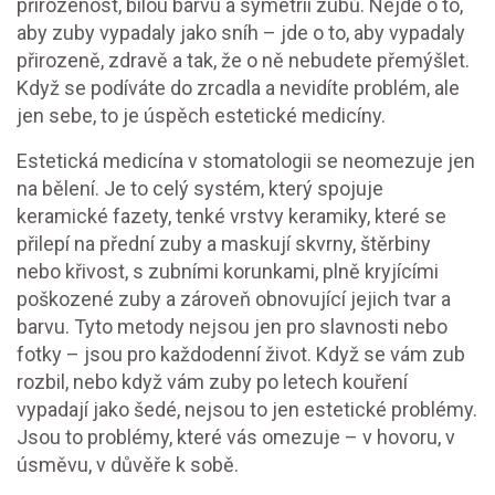
přirozenost, bílou barvu a symetrii zubů
.
Nejde o to,
aby zuby vypadaly jako sníh – jde o to, aby vypadaly
přirozeně, zdravě a tak, že o ně nebudete přemýšlet.
Když se podíváte do zrcadla a nevidíte problém, ale
jen sebe, to je úspěch estetické medicíny.
Estetická medicína v stomatologii se neomezuje jen
na bělení. Je to celý systém, který spojuje
keramické fazety
,
tenké vrstvy keramiky, které se
přilepí na přední zuby a maskují skvrny, štěrbiny
nebo křivost
, s
zubními korunkami
,
plně kryjícími
poškozené zuby a zároveň obnovující jejich tvar a
barvu
. Tyto metody nejsou jen pro slavnosti nebo
fotky – jsou pro každodenní život. Když se vám zub
rozbil, nebo když vám zuby po letech kouření
vypadají jako šedé, nejsou to jen estetické problémy.
Jsou to problémy, které vás omezuje – v hovoru, v
úsměvu, v důvěře k sobě.