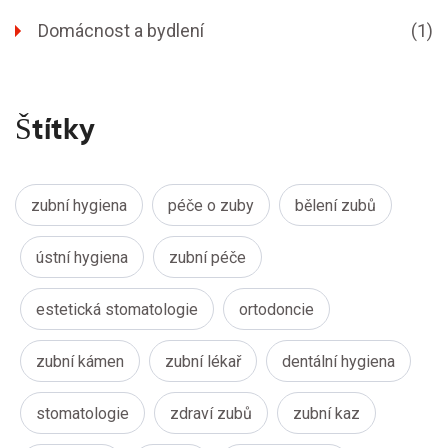
Domácnost a bydlení
(1)
Štítky
zubní hygiena
péče o zuby
bělení zubů
ústní hygiena
zubní péče
estetická stomatologie
ortodoncie
zubní kámen
zubní lékař
dentální hygiena
stomatologie
zdraví zubů
zubní kaz