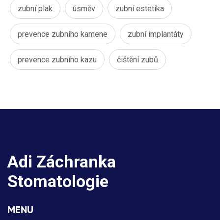
zubní plak
úsměv
zubní estetika
prevence zubního kamene
zubní implantáty
prevence zubního kazu
čištění zubů
Adi Záchranka
Stomatologie
MENU