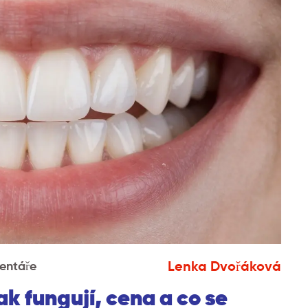
Lenka Dvořáková
entáře
k fungují, cena a co se