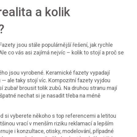
ealita a kolik
?
azety jsou stále populárnější řešení, jak rychle
e co vás asi zajímá nejvíc – kolik to stojí a proč se
rého jsou vyrobené. Keramické fazety vypadají
 — ale taky stojí víc. Kompozitní fazety vyjdou
sí zubař brousit tolik zubů. Na druhou stranu mají
 špatné nechat si je nasadit třeba na méně
d si vyberete někoho s top referencemi a letitou
 většinou vrací v menším riziku reklamací a lepším
rnuje i konzultace, otisky, modelování, případné