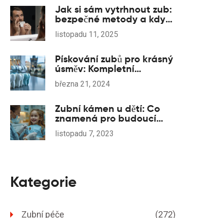
Jak si sám vytrhnout zub:
bezpečné metody a kdy
to dělat nesmíte
listopadu 11, 2025
Pískování zubů pro krásný
úsměv: Kompletní
průvodce
března 21, 2024
Zubní kámen u dětí: Co
znamená pro budoucí
zdraví dásní?
listopadu 7, 2023
Kategorie
Zubní péče
(272)