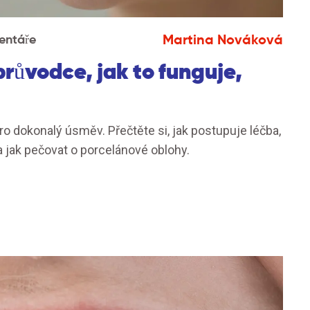
Martina Nováková
entáře
průvodce, jak to funguje,
o dokonalý úsměv. Přečtěte si, jak postupuje léčba,
a a jak pečovat o porcelánové oblohy.