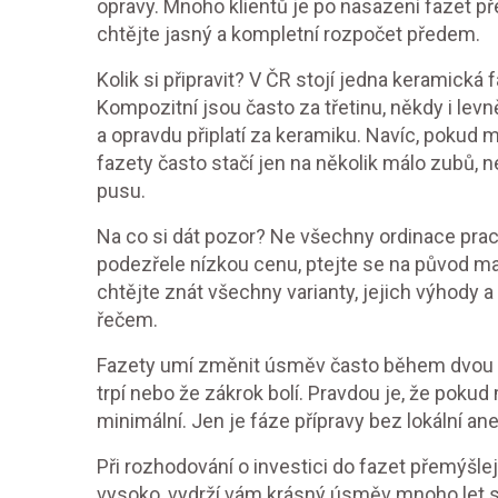
opravy. Mnoho klientů je po nasazení fazet př
chtějte jasný a kompletní rozpočet předem.
Kolik si připravit? V ČR stojí jedna keramická
Kompozitní jsou často za třetinu, někdy i levněj
a opravdu připlatí za keramiku. Navíc, pokud 
fazety často stačí jen na několik málo zubů, 
pusu.
Na co si dát pozor? Ne všechny ordinace pra
podezřele nízkou cenu, ptejte se na původ ma
chtějte znát všechny varianty, jejich výhody
řečem.
Fazety umí změnit úsměv často během dvou ná
trpí nebo že zákrok bolí. Pravdou je, že poku
minimální. Jen je fáze přípravy bez lokální an
Při rozhodování o investici do fazet přemýšle
vysoko, vydrží vám krásný úsměv mnoho let s 