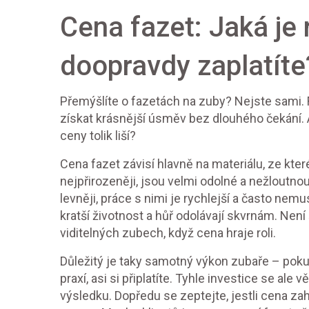
Cena fazet: Jaká je r
doopravdy zaplatíte
Přemýšlíte o fazetách na zuby? Nejste sami. F
získat krásnější úsměv bez dlouhého čekání. Al
ceny tolik liší?
Cena fazet závisí hlavně na materiálu, ze kte
nejpřirozeněji, jsou velmi odolné a nežloutnou
levněji, práce s nimi je rychlejší a často nemu
kratší životnost a hůř odolávají skvrnám. Není
viditelných zubech, když cena hraje roli.
Důležitý je taky samotný výkon zubaře – poku
praxí, asi si připlatíte. Tyhle investice se ale
výsledku. Dopředu se zeptejte, jestli cena zah