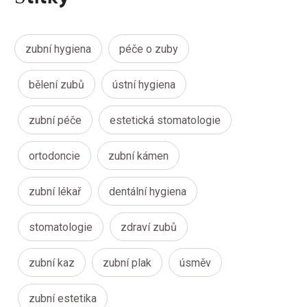
zubní hygiena
péče o zuby
bělení zubů
ústní hygiena
zubní péče
estetická stomatologie
ortodoncie
zubní kámen
zubní lékař
dentální hygiena
stomatologie
zdraví zubů
zubní kaz
zubní plak
úsměv
zubní estetika