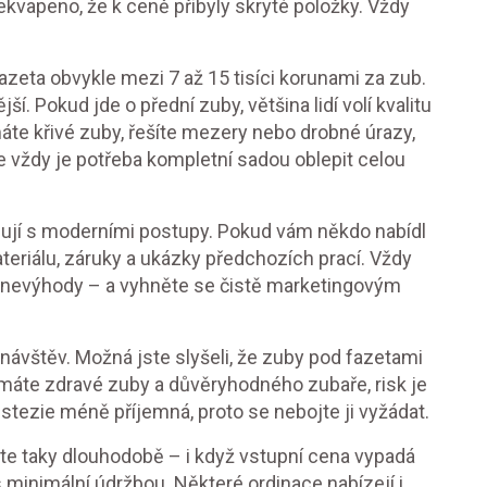
ekvapeno, že k ceně přibyly skryté položky. Vždy
 fazeta obvykle mezi 7 až 15 tisíci korunami za zub.
ší. Pokud jde o přední zuby, většina lidí volí kvalitu
máte křivé zuby, řešíte mezery nebo drobné úrazy,
ne vždy je potřeba kompletní sadou oblepit celou
cují s moderními postupy. Pokud vám někdo nabídl
teriálu, záruky a ukázky předchozích prací. Vždy
 a nevýhody – a vyhněte se čistě marketingovým
vštěv. Možná jste slyšeli, že zuby pod fazetami
d máte zdravé zuby a důvěryhodného zubaře, risk je
estezie méně příjemná, proto se nebojte ji vyžádat.
jte taky dlouhodobě – i když vstupní cena vypadá
minimální údržbou. Některé ordinace nabízejí i