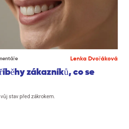
Lenka Dvořáková
mentáře
říběhy zákazníků, co se
svůj stav před zákrokem.