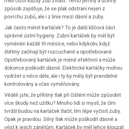
měli čistit každý zub zvlášť. Tento jemný a účinný
způsob zajišťuje, že se plak odstraní nejen z
povrchu zubů, ale i z linie mezi dásní a zuby.
Jak často měnit kartáček? To je další klíčová část
správné ústní hygieny. Zubní kartáček by měl být
vyměněn každé tři měsíce, nebo kdykoliv, když
štětiny začínají být rozcuchané a opotřebované.
Opotřebovaný kartáček je méně efektivní a může
dokonce poškodit dásně. Elektrické kartáčky mohou
vydržet o něco déle, ale i ty by měly být pravidelně
kontrolovány a včas vyměňovány.
Věděli jste, že přílišný tlak při čištění může způsobit
více škody než užitku? Mnoho lidí si myslí, že čím
tvrdší budou na kartáček tlačit, tím lépe vyčistí zuby.
Opak je pravdou. Silný tlak může poškodit dásně a
vést k jejich zánětům. Kartáček by měl lehce klouzat