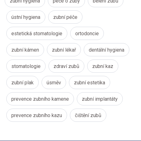
zubní hygiena
péče o zuby
bělení zubů
ústní hygiena
zubní péče
estetická stomatologie
ortodoncie
zubní kámen
zubní lékař
dentální hygiena
stomatologie
zdraví zubů
zubní kaz
zubní plak
úsměv
zubní estetika
prevence zubního kamene
zubní implantáty
prevence zubního kazu
čištění zubů