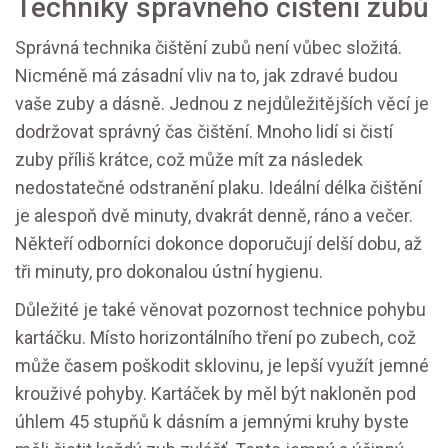
Techniky správného čištění zubů
Správná technika čištění zubů není vůbec složitá.
Nicméně má zásadní vliv na to, jak zdravé budou
vaše zuby a dásně. Jednou z nejdůležitějších věcí je
dodržovat správný čas čištění. Mnoho lidí si čistí
zuby příliš krátce, což může mít za následek
nedostatečné odstranění plaku. Ideální délka čištění
je alespoň dvě minuty, dvakrát denně, ráno a večer.
Někteří odborníci dokonce doporučují delší dobu, až
tři minuty, pro dokonalou ústní hygienu.
Důležité je také věnovat pozornost technice pohybu
kartáčku. Místo horizontálního tření po zubech, což
může časem poškodit sklovinu, je lepší využít jemné
krouživé pohyby. Kartáček by měl být nakloněn pod
úhlem 45 stupňů k dásním a jemnými kruhy byste