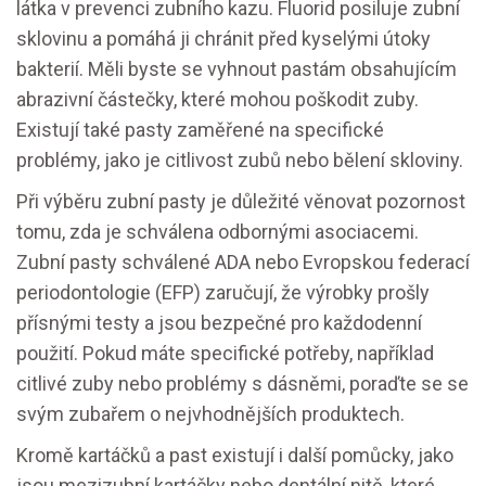
látka v prevenci zubního kazu. Fluorid posiluje zubní
sklovinu a pomáhá ji chránit před kyselými útoky
bakterií. Měli byste se vyhnout pastám obsahujícím
abrazivní částečky, které mohou poškodit zuby.
Existují také pasty zaměřené na specifické
problémy, jako je citlivost zubů nebo bělení skloviny.
Při výběru zubní pasty je důležité věnovat pozornost
tomu, zda je schválena odbornými asociacemi.
Zubní pasty schválené ADA nebo Evropskou federací
periodontologie (EFP) zaručují, že výrobky prošly
přísnými testy a jsou bezpečné pro každodenní
použití. Pokud máte specifické potřeby, například
citlivé zuby nebo problémy s dásněmi, poraďte se se
svým zubařem o nejvhodnějších produktech.
Kromě kartáčků a past existují i další pomůcky, jako
jsou mezizubní kartáčky nebo dentální nitě, které