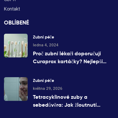
Kontakt
OBLÍBENÉ
Zubní péče
ledna 4, 2024
Proč zubní lékaři doporučují
Curaprox kartáčky? Nejlepší
péče o zuby
Zubní péče
května 29, 2026
Tetracyklinové zuby a
sebedůvěra: Jak žloutnutí
ovlivňuje psychiku a co s tím