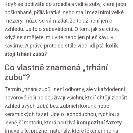
Když se podíváte do zrcadla a vidíte zuby, které jsou
poškrábané, příliš krátké, nebo mají mezi nimi velké
mezery, může se vám zdát, že to už není jen o
vzhledu. Je to o sebevědomí. O tom, jak se cítíte,
když se smějete, mluvíte nebo jen piješ kávu v
kavárně. A právě proto se stále více lidí ptá:
kolik
stojí trhání zubů
?
Co vlastně znamená „trhání
zubů“?
Termín „trhání zubů“ není odborný, ale v každodenní
hovorové řeči ho používají všichni, kteří chtějí zlepšit
vzhled svých zubů bez zubních korunk nebo
keramických fazet. Jde o jednoduchou, rychlou a
levnější metodu, která používá
kompozitní fazety
-
tmavě bílé, pružné materiály, které lékař přímo na