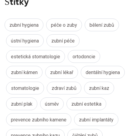
Štítky
zubní hygiena
péče o zuby
bělení zubů
ústní hygiena
zubní péče
estetická stomatologie
ortodoncie
zubní kámen
zubní lékař
dentální hygiena
stomatologie
zdraví zubů
zubní kaz
zubní plak
úsměv
zubní estetika
prevence zubního kamene
zubní implantáty
prevence zubního kazu
čištění zubů