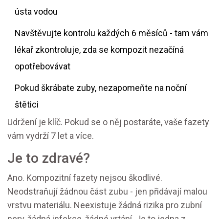
ústa vodou
Navštěvujte kontrolu každých 6 měsíců - tam vám
lékař zkontroluje, zda se kompozit nezačíná
opotřebovávat
Pokud škrábate zuby, nezapomeňte na noční
štětici
Udržení je klíč. Pokud se o něj postaráte, vaše fazety
vám vydrží 7 let a více.
Je to zdravé?
Ano. Kompozitní fazety nejsou škodlivé.
Neodstraňují žádnou část zubu - jen přidávají malou
vrstvu materiálu. Neexistuje žádná rizika pro zubní
nerv, žádná infekce, žádné vrtání. Je to jedna z