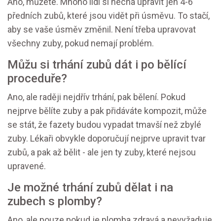
Ano, můžete. Mnoho lidí si nechá upravit jen 4-6
předních zubů, které jsou vidět při úsměvu. To stačí,
aby se vaše úsměv změnil. Není třeba upravovat
všechny zuby, pokud nemají problém.
Můžu si trhání zubů dát i po bělící
proceduře?
Ano, ale raději nejdřív trhání, pak bělení. Pokud
nejprve bělíte zuby a pak přidáváte kompozit, může
se stát, že fazety budou vypadat tmavší než zbylé
zuby. Lékaři obvykle doporučují nejprve upravit tvar
zubů, a pak až bělit - ale jen ty zuby, které nejsou
upravené.
Je možné trhání zubů dělat i na
zubech s plomby?
Ano, ale pouze pokud je plomba zdravá a nevyžaduje