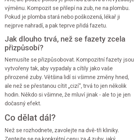
výměnu. Kompozit se přilepí na zub, ne na plombu.
Pokud je plomba stará nebo poškozená, lékař ji
nejprve nahradí, a pak teprve přidá fazetu.
Jak dlouho trvá, než se fazety zcela
přizpůsobí?
Nemusíte se přizpůsobovat. Kompozitní fazety jsou
vytvořeny tak, aby vypadaly a cítily jako vaše
přirozené zuby. Většina lidí si všimne změny hned,
ale než se přestanou cítit „cizí“, trvá to jen několik
hodin. Někdo si všimne, že mluví jinak - ale to je jen
dočasný efekt.
Co dělat dál?
Než se rozhodnete, zavolejte na dvě-tři kliniky.
Zeptejte se na konkrétní cenu za 4 zuby, jaký