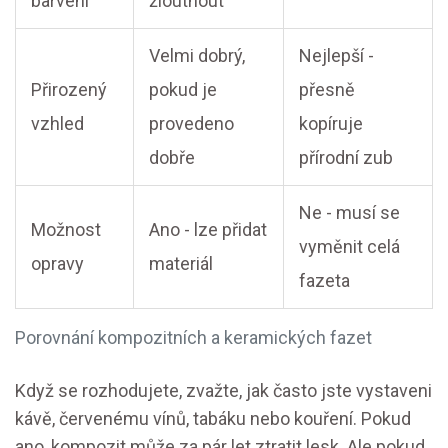
barvení
žloutnout
Velmi dobrý,
Nejlepší -
Přirozený
pokud je
přesně
vzhled
provedeno
kopíruje
dobře
přírodní zub
Ne - musí se
Možnost
Ano - lze přidat
vyměnit celá
opravy
materiál
fazeta
Porovnání kompozitních a keramických fazet
Když se rozhodujete, zvažte, jak často jste vystaveni
kávě, červenému vínů, tabáku nebo kouření. Pokud
ano, kompozit může za pár let ztratit lesk. Ale pokud