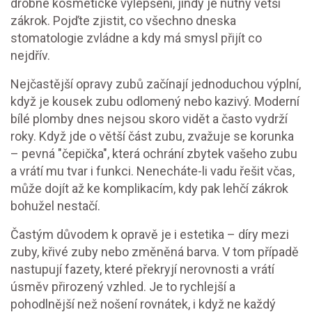
drobné kosmetické vylepšení, jindy je nutný větší
zákrok. Pojďte zjistit, co všechno dneska
stomatologie zvládne a kdy má smysl přijít co
nejdřív.
Nejčastější opravy zubů začínají jednoduchou výplní,
když je kousek zubu odlomený nebo kazivý. Moderní
bílé plomby dnes nejsou skoro vidět a často vydrží
roky. Když jde o větší část zubu, zvažuje se korunka
– pevná "čepička", která ochrání zbytek vašeho zubu
a vrátí mu tvar i funkci. Nenecháte-li vadu řešit včas,
může dojít až ke komplikacím, kdy pak lehčí zákrok
bohužel nestačí.
Častým důvodem k opravě je i estetika – díry mezi
zuby, křivé zuby nebo změněná barva. V tom případě
nastupují fazety, které překryjí nerovnosti a vrátí
úsměv přirozený vzhled. Je to rychlejší a
pohodlnější než nošení rovnátek, i když ne každý