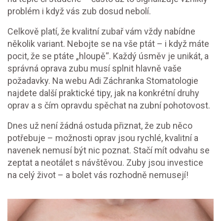
problém i když vás zub dosud nebolí.
Celkově platí, že kvalitní zubař vám vždy nabídne
několik variant. Nebojte se na vše ptát – i když máte
pocit, že se ptáte „hloupě“. Každý úsměv je unikát, a
správná oprava zubu musí splnit hlavně vaše
požadavky. Na webu Adi Záchranka Stomatologie
najdete další praktické tipy, jak na konkrétní druhy
oprav a s čím opravdu spěchat na zubní pohotovost.
Dnes už není žádná ostuda přiznat, že zub něco
potřebuje – možnosti oprav jsou rychlé, kvalitní a
navenek nemusí být nic poznat. Stačí mít odvahu se
zeptat a neotálet s návštěvou. Zuby jsou investice
na celý život – a bolet vás rozhodně nemusejí!