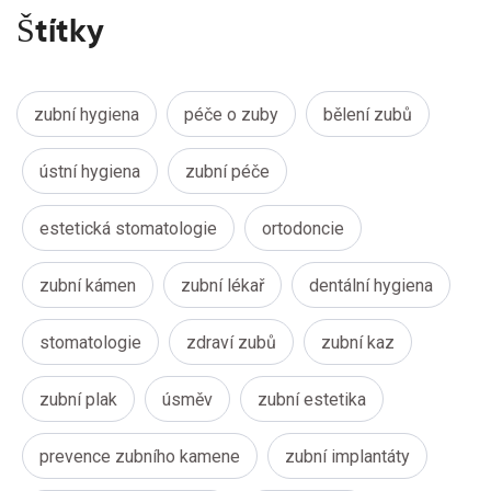
Štítky
zubní hygiena
péče o zuby
bělení zubů
ústní hygiena
zubní péče
estetická stomatologie
ortodoncie
zubní kámen
zubní lékař
dentální hygiena
stomatologie
zdraví zubů
zubní kaz
zubní plak
úsměv
zubní estetika
prevence zubního kamene
zubní implantáty