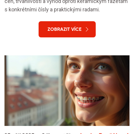
cen, trvanlivosti a výhod oproti keramickým fazetám
s konkrétními čísly a praktickými radami.
ZOBRAZIT VÍCE