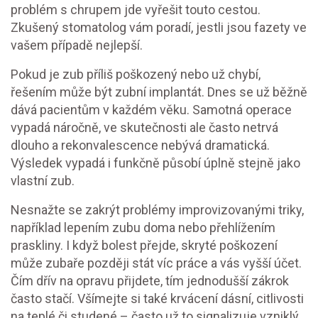
problém s chrupem jde vyřešit touto cestou.
Zkušený stomatolog vám poradí, jestli jsou fazety ve
vašem případě nejlepší.
Pokud je zub příliš poškozený nebo už chybí,
řešením může být zubní implantát. Dnes se už běžně
dává pacientům v každém věku. Samotná operace
vypadá náročně, ve skutečnosti ale často netrvá
dlouho a rekonvalescence nebývá dramatická.
Výsledek vypadá i funkčně působí úplně stejně jako
vlastní zub.
Nesnažte se zakrýt problémy improvizovanými triky,
například lepením zubu doma nebo přehlížením
praskliny. I když bolest přejde, skryté poškození
může zubaře později stát víc práce a vás vyšší účet.
Čím dřív na opravu přijdete, tím jednodušší zákrok
často stačí. Všímejte si také krvácení dásní, citlivosti
na teplé či studené – často už to signalizuje vzniklý