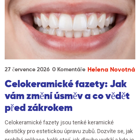
Helena Novotná
27 července 2026
0 Komentáře
Celokeramické fazety: Jak
vám změní úsměv a co vědět
před zákrokem
Celokeramické fazety jsou tenké keramické
destičky pro estetickou úpravu zubů. Dozvíte se, jak
probíhá aplikace, kolik stojí, jak dlouho vydrží a kdo je