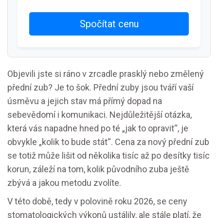
Spočítat cenu
Objevili jste si ráno v zrcadle prasklý nebo změlený
přední zub? Je to šok. Přední zuby jsou tváří vaší
úsměvu a jejich stav má přímý dopad na
sebevědomí i komunikaci. Nejdůležitější otázka,
která vás napadne hned po té „jak to opravit“, je
obvykle „kolik to bude stát“. Cena za nový přední zub
se totiž může lišit od několika tisíc až po desítky tisíc
korun, záleží na tom, kolik původního zuba ještě
zbývá a jakou metodu zvolíte.
V této době, tedy v polovině roku 2026, se ceny
stomatologických výkonů ustálily, ale stále platí, že