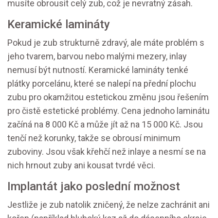
musíte obrousit celý zub, což je nevratný zásah.
Keramické lamináty
Pokud je zub strukturně zdravý, ale máte problém s
jeho tvarem, barvou nebo malými mezery, inlay
nemusí být nutností.
Keramické lamináty
tenké
plátky porcelánu, které se nalepí na přední plochu
zubu pro okamžitou estetickou změnu
jsou řešením
pro čistě estetické problémy. Cena jednoho laminátu
začíná na 8 000 Kč a může jít až na 15 000 Kč. Jsou
tenčí než korunky, takže se obrousí minimum
zuboviny. Jsou však křehčí než inlaye a nesmí se na
nich hrnout zuby ani kousat tvrdé věci.
Implantát jako poslední možnost
Jestliže je zub natolik zničený, že nelze zachránit ani