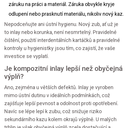
záruku na práci a materiál. Záruka obvykle kryje
odlupení nebo prasknutí materiálu, nikoliv nový kaz.
Nepodceňujte ani ústní hygienu. Nový zub, ať už je
to inlay nebo korunka, není nesmrtelný. Pravidelné
čištění, použití interdentálních kartáčků a pravidelné
kontroly u hygienistky jsou tím, co zajistí, že vaše
investice se vyplatí.
Je kompozitní inlay lepší než obyčejná
výplň?
Ano, zejména u větších defektů. Inlay je vyroben
mimo ústní dutinu v ideálních podmínkách, což
zajišťuje lepší pevnost a odolnost proti opotřebení.
Navíc se lépe lepí k zubu, což snižuje riziko
sekundárního kazu kolem okrajů výplně. U malých
trhlin je však obyčejná výplň zcela dostačující a