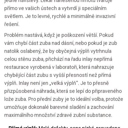
jedné návštěvy. Lékař nanesenou hmotu tvaruje
přímo ve vašich ústech a vytvrdí ji speciálním
světlem. Je to levné, rychlé a minimálně invazivní
řešení.
Problém nastává, když je poškození větší. Pokud
vám chybí část zuba nad dásní, nebo pokud je zub
natolik oslabený, že by obyčejná výplň vytrhnula
celou stěnu zuba, přichází na řadu
inlay
nepřímá
restaurace vyrobená v laboratoři, která nahrazuje
chybějící část zubu s vyšší přesností než přímá
výplň
. Inlay není jen „velká výplň“. Je to přesně
přizpůsobená náhrada, která se lepí do připraveného
lože zuba. Pro přední zuby je to ideální volba, protože
umožňuje dokonalé barevné sladění a zachování
maximálního množství zdravé zubní substance.