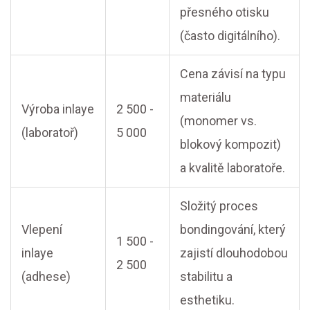
přesného otisku
(často digitálního).
Cena závisí na typu
materiálu
Výroba inlaye
2 500 -
(monomer vs.
(laboratoř)
5 000
blokový kompozit)
a kvalitě laboratoře.
Složitý proces
Vlepení
bondingování, který
1 500 -
inlaye
zajistí dlouhodobou
2 500
(adhese)
stabilitu a
esthetiku.