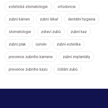
estetická stomatologie
ortodoncie
zubní kámen
zubní lékař
dentální hygiena
stomatologie
zdraví zubů
zubní kaz
zubní plak
úsměv
zubní estetika
prevence zubního kamene
zubní implantáty
prevence zubního kazu
čištění zubů