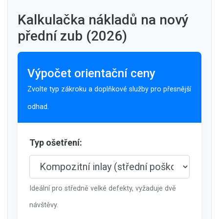
Kalkulačka nákladů na nový
přední zub (2026)
Výpočet orientační ceny
Zvolte typ zákroku a doplňkové služby pro přesnější
odhad.
Typ ošetření:
Ideální pro středně velké defekty, vyžaduje dvě
návštěvy.