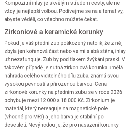
Kompozitní inlay je skvělým středem cesty, ale ne
vždy je nejlepší volbou. Podívejme se na alternativy,
abyste věděli, co všechno můžete čekat.
Zirkoniové a keramické korunky
Pokud je váš přední zub poškozený natolik, že z něj
zbyla jen kořenová část nebo velmi slabá stěna, inlay
už nezafunguje. Zub by pod tlakem žvýkání praskl. V
takovém případě je nutná
zirkoniová korunka
umělá
náhrada celého viditelného dílu zuba, známá svou
vysokou pevností a přirozenou barvou
. Cena
zirkonové korunky na předním zubu se v roce 2026
pohybuje mezi 12 000 a 18 000 Kč. Zirkonium je
materiál, který nereaguje na magnetické pole
(vhodné pro MRI) a jeho barva je stabilní po
desetiletí. Nevýhodou je, že pro nasazení korunky