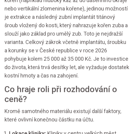
kořen (například hluboký kaz až do dásenního okraje
nebo vertikální zlomenina kořene), jedinou možností
je extrakce a následný
zubní implantát
titánový
šroub vložený do kosti, který nahrazuje kořen zuba a
slouží jako základ pro umělý zub
. Toto je nejdražší
varianta. Celkový zákrok včetně implantátu, šroubku
a korunky se v České republice v roce 2026
pohybuje kolem 25 000 až 35 000 Kč. Je to investice
do života, která trvá desítky let, ale vyžaduje dostatek
kostní hmoty a čas na zahojení.
Co hraje roli při rozhodování o
ceně?
Kromě samotného materiálu existují další faktory,
které ovlivní konečnou částku na účtu.
Lokace kliniky:
Kliniky v centru velkých měst