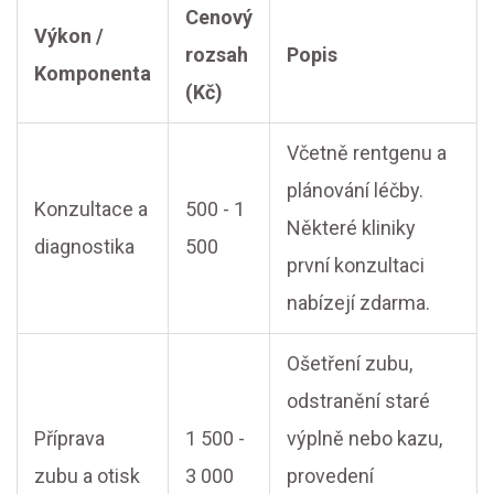
Cenový
Výkon /
rozsah
Popis
Komponenta
(Kč)
Včetně rentgenu a
plánování léčby.
Konzultace a
500 - 1
Některé kliniky
diagnostika
500
první konzultaci
nabízejí zdarma.
Ošetření zubu,
odstranění staré
Příprava
1 500 -
výplně nebo kazu,
zubu a otisk
3 000
provedení