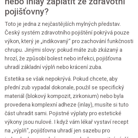
nebo inlay zaplatit ze zdravotní
pojišťovny?
Toto je jedna z nejčastějších mylných představ.
Český systém zdravotního pojištění pokrývá pouze
výkon, který je „indikovaný“ pro zachování funkčnosti
chrupu. Jinými slovy: pokud máte zub zkázaný a
hrozí, že způsobí bolest nebo infekci, pojišťovna
uhradí základní výplň nebo krácení zuba.
Estetika se však nepokrývá. Pokud chcete, aby
přední zub vypadal dokonale, použil se specifický
materiál (blokový kompozit, zirkonium) nebo byla
provedena komplexní adheze (inlay), musíte si tuto
část uhradit sami. Pojistné výplaty pro estetické
výkony jsou nulové. I když vám lékař vystaví recept
na „výplň“, pojišťovna uhradí jen sazebu pro