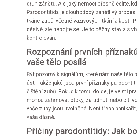
druh zánětu. Ale jaký nemoci přesně čelíte, k
Parodontitida je dlouhodobý zánětlivý proces 
tkáně zubů, včetně vazivových tkání a kosti. P
děsivě, ale nebojte se! Je to běžný stav a s 
kontrolován.
Rozpoznání prvních příznaků
vaše tělo posílá
Být pozorný k signálům, které nám naše tělo posí
úst. Takže jaké jsou první příznaky parodontiti
čištění zubů. Pokud k tomu dojde, je velmi p
mohou zahrnovat otoky, zarudnutí nebo citlivo
vaše zuby jsou uvolněné. Není třeba panikařit,
vaše dásně.
Příčiny parodontitidy: Jak bo