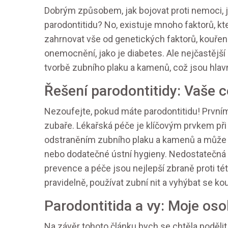
Dobrým způsobem, jak bojovat proti nemoci, j
parodontitidu? No, existuje mnoho faktorů, kt
zahrnovat vše od genetických faktorů, kouření,
onemocnění, jako je diabetes. Ale nejčastější 
tvorbě zubního plaku a kamenů, což jsou hlavn
Řešení parodontitidy: Vaše
Nezoufejte, pokud máte parodontitidu! První
zubaře. Lékařská péče je klíčovým prvkem př
odstraněním zubního plaku a kamenů a může v
nebo dodatečné ústní hygieny. Nedostatečná 
prevence a péče jsou nejlepší zbraně proti tét
pravidelně, používat zubní nit a vyhýbat se kou
Parodontitida a vy: Moje oso
Na závěr tohoto článku bych se chtěla podělit o