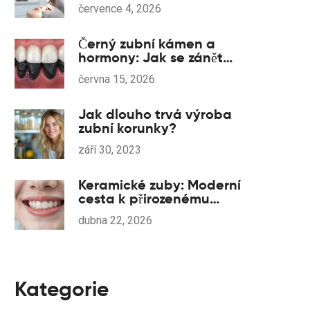
na co si dát pozor
července 4, 2026
Černý zubní kámen a
hormony: Jak se zánět
dásní dostává do krve
června 15, 2026
Jak dlouho trvá výroba
zubní korunky?
září 30, 2023
Keramické zuby: Moderní
cesta k přirozenému
úsměvu a zdraví
dubna 22, 2026
Kategorie