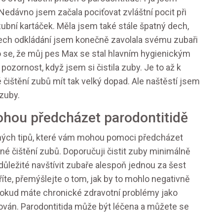
. Nedávno jsem začala pociťovat zvláštní pocit při
zubní kartáček. Měla jsem také stále špatný dech,
nech odkládání jsem konečně zavolala svému zubaři
o se, že můj pes Max se stal hlavním hygienickým
ozornost, když jsem si čistila zuby. Je to až k
 čištění zubů mít tak velký dopad. Ale naštěstí jsem
 zuby.
ohou předcházet parodontitidě
chých tipů, které vám mohou pomoci předcházet
elné čištění zubů. Doporučuji čistit zuby minimálně
 důležité navštívit zubaře alespoň jednou za šest
říte, přemýšlejte o tom, jak by to mohlo negativně
, pokud máte chronické zdravotní problémy jako
rmován. Parodontitida může být léčena a můžete se