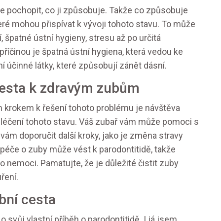
e pochopit, co ji způsobuje. Takže co způsobuje
eré mohou přispívat k vývoji tohoto stavu. To může
 špatné ústní hygieny, stresu až po určitá
příčinou je špatná ústní hygiena, která vedou ke
í účinné látky, které způsobují zánět dásní.
 cesta k zdravým zubům
m krokem k řešení tohoto problému je návštěva
i léčení tohoto stavu. Váš zubař vám může pomoci s
ám doporučit další kroky, jako je změna stravy
péče o zuby může vést k parodontitidě, takže
o nemoci. Pamatujte, že je důležité čistit zuby
ření.
bní cesta
 svůj vlastní příběh o parodontitidě. I já jsem