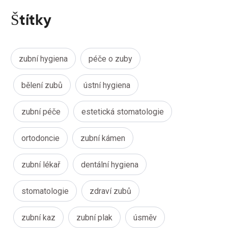
Štítky
zubní hygiena
péče o zuby
bělení zubů
ústní hygiena
zubní péče
estetická stomatologie
ortodoncie
zubní kámen
zubní lékař
dentální hygiena
stomatologie
zdraví zubů
zubní kaz
zubní plak
úsměv