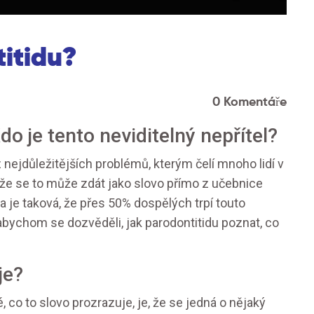
itidu?
0 Komentáře
o je tento neviditelný nepřítel?
ejdůležitějších problémů, kterým čelí mnoho lidí v
ože se to může zdát jako slovo přímo z učebnice
a je taková, že přes 50% dospělých trpí touto
bychom se dozvěděli, jak parodontitidu poznat, co
je?
, co to slovo prozrazuje, je, že se jedná o nějaký