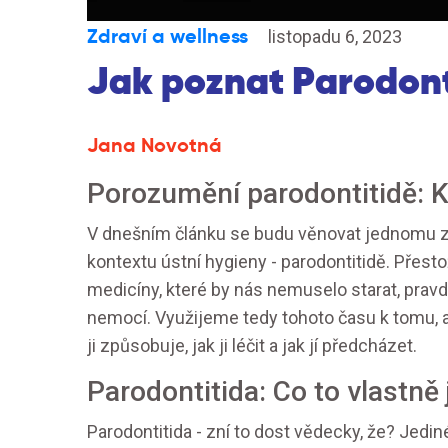
Zdraví a wellness
listopadu 6, 2023
Jak poznat Parodont
Jana Novotná
Porozumění parodontitidě: Kd
V dnešním článku se budu věnovat jednomu z n
kontextu ústní hygieny - parodontitidě. Přest
medicíny, které by nás nemuselo starat, pravd
nemocí. Využijeme tedy tohoto času k tomu, a
ji způsobuje, jak ji léčit a jak jí předcházet.
Parodontitida: Co to vlastně 
Parodontitida - zní to dost vědecky, že? Jediné