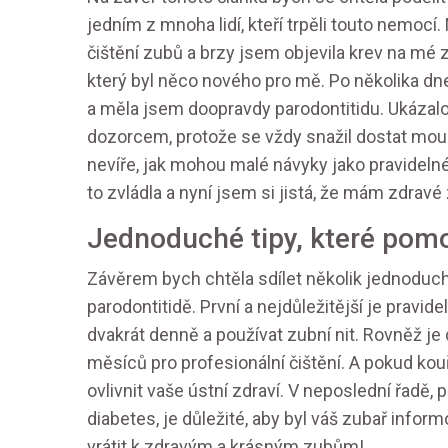
jedním z mnoha lidí, kteří trpěli touto nemocí
čištění zubů a brzy jsem objevila krev na mé 
který byl něco nového pro mě. Po několika d
a měla jsem doopravdy parodontitidu. Ukázal
dozorcem, protože se vždy snažil dostat mou p
nevíře, jak mohou malé návyky jako pravidelné
to zvládla a nyní jsem si jistá, že mám zdravé
Jednoduché tipy, které pom
Závěrem bych chtěla sdílet několik jednodu
parodontitidě. První a nejdůležitější je pravid
dvakrát denně a používat zubní nit. Rovněž je
měsíců pro profesionální čištění. A pokud kou
ovlivnit vaše ústní zdraví. V neposlední řadě
diabetes, je důležité, aby byl váš zubař info
vrátit k zdravým a krásným zubům!