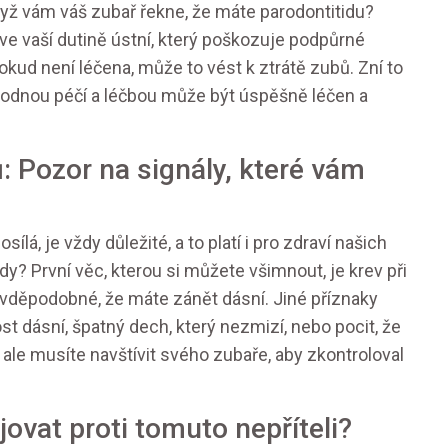
dyž vám váš zubař řekne, že máte parodontitidu?
ve vaší dutině ústní, který poškozuje podpůrné
okud není léčena, může to vést k ztrátě zubů. Zní to
vhodnou péčí a léčbou může být úspěšně léčen a
: Pozor na signály, které vám
lá, je vždy důležité, a to platí i pro zdraví našich
dy? První věc, kterou si můžete všimnout, je krev při
ravděpodobné, že máte zánět dásní. Jiné příznaky
st dásní, špatný dech, který nezmizí, nebo pocit, že
 ale musíte navštívit svého zubaře, aby zkontroloval
jovat proti tomuto nepříteli?