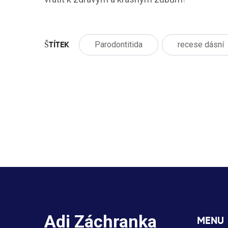
ŠTÍTEK
Parodontitida
recese dásní
Adi Záchranka
MENU