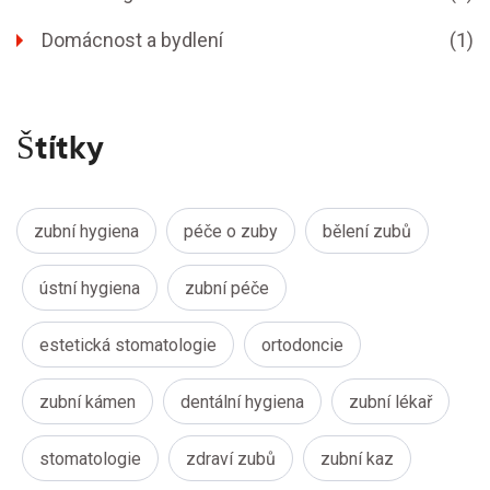
Domácnost a bydlení
(1)
Štítky
zubní hygiena
péče o zuby
bělení zubů
ústní hygiena
zubní péče
estetická stomatologie
ortodoncie
zubní kámen
dentální hygiena
zubní lékař
stomatologie
zdraví zubů
zubní kaz