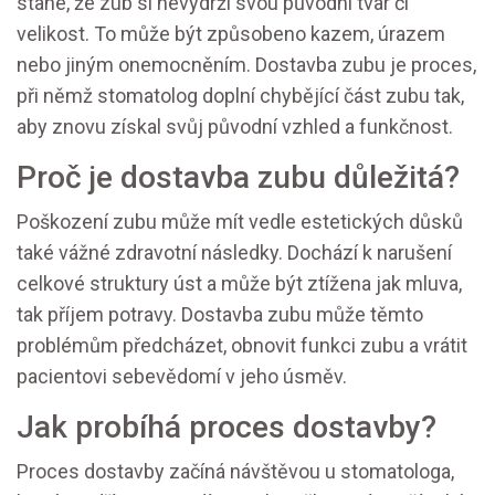
stane, že zub si nevydrží svou původní tvar či
velikost. To může být způsobeno kazem, úrazem
nebo jiným onemocněním. Dostavba zubu je proces,
při němž stomatolog doplní chybějící část zubu tak,
aby znovu získal svůj původní vzhled a funkčnost.
Proč je dostavba zubu důležitá?
Poškození zubu může mít vedle estetických důsků
také vážné zdravotní následky. Dochází k narušení
celkové struktury úst a může být ztížena jak mluva,
tak příjem potravy. Dostavba zubu může těmto
problémům předcházet, obnovit funkci zubu a vrátit
pacientovi sebevědomí v jeho úsměv.
Jak probíhá proces dostavby?
Proces dostavby začíná návštěvou u stomatologa,