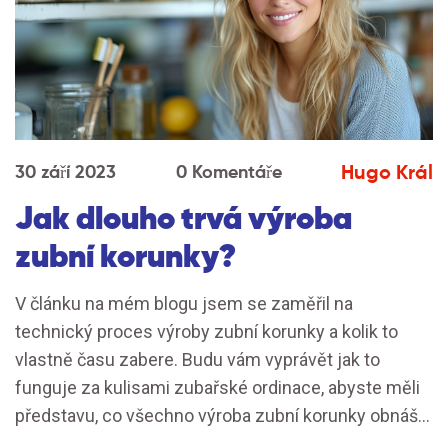
Hugo Král
30 září 2023
0 Komentáře
Jak dlouho trvá výroba
zubní korunky?
V článku na mém blogu jsem se zaměřil na
technický proces výroby zubní korunky a kolik to
vlastně času zabere. Budu vám vyprávět jak to
funguje za kulisami zubařské ordinace, abyste měli
představu, co všechno výroba zubní korunky obnáší.
Za vyčerpávající informace na toto téma nás