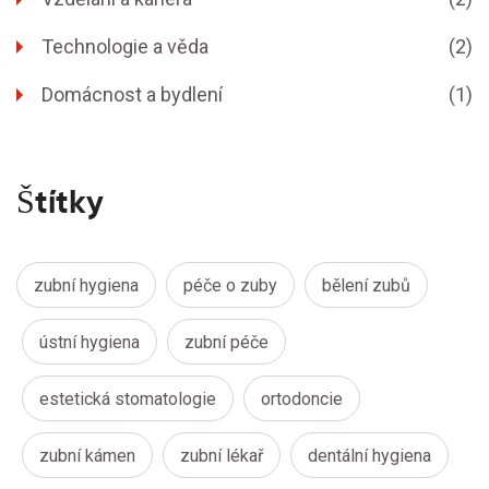
Technologie a věda
(2)
Domácnost a bydlení
(1)
Štítky
zubní hygiena
péče o zuby
bělení zubů
ústní hygiena
zubní péče
estetická stomatologie
ortodoncie
zubní kámen
zubní lékař
dentální hygiena