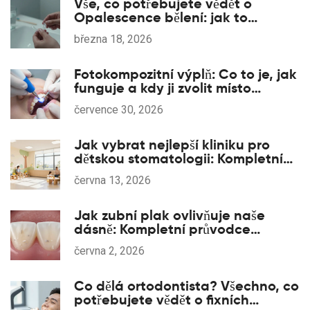
Vše, co potřebujete vědět o
Opalescence bělení: jak to
funguje, kolik stojí a co vás čeká
března 18, 2026
Fotokompozitní výplň: Co to je, jak
funguje a kdy ji zvolit místo
keramiky
července 30, 2026
Jak vybrat nejlepší kliniku pro
dětskou stomatologii: Kompletní
průvodce pro rodiče
června 13, 2026
Jak zubní plak ovlivňuje naše
dásně: Kompletní průvodce
prevencí a léčbou
června 2, 2026
Co dělá ortodontista? Všechno, co
potřebujete vědět o fixních