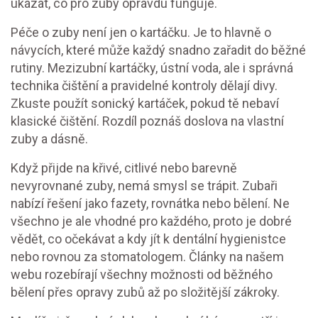
ukázat, co pro zuby opravdu funguje.
Péče o zuby není jen o kartáčku. Je to hlavně o
návycích, které může každý snadno zařadit do běžné
rutiny. Mezizubní kartáčky, ústní voda, ale i správná
technika čištění a pravidelné kontroly dělají divy.
Zkuste použít sonický kartáček, pokud tě nebaví
klasické čištění. Rozdíl poznáš doslova na vlastní
zuby a dásně.
Když přijde na křivé, citlivé nebo barevně
nevyrovnané zuby, nemá smysl se trápit. Zubaři
nabízí řešení jako fazety, rovnátka nebo bělení. Ne
všechno je ale vhodné pro každého, proto je dobré
vědět, co očekávat a kdy jít k dentální hygienistce
nebo rovnou za stomatologem. Články na našem
webu rozebírají všechny možnosti od běžného
bělení přes opravy zubů až po složitější zákroky.