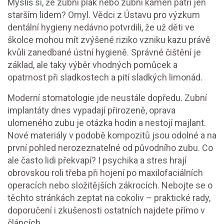
Myslíš si, že zubní plak nebo zubní kámen patří jen
starším lidem? Omyl. Vědci z Ústavu pro výzkum
dentální hygieny nedávno potvrdili, že už děti ve
školce mohou mít zvýšené riziko vzniku kazu právě
kvůli zanedbané ústní hygieně. Správné čištění je
základ, ale taky výběr vhodných pomůcek a
opatrnost při sladkostech a pití sladkých limonád.
Moderní stomatologie jde neustále dopředu. Zubní
implantáty dnes vypadají přirozeně, oprava
ulomeného zubu je otázka hodin a nestojí majlant.
Nové materiály v podobě kompozitů jsou odolné a na
první pohled nerozeznatelné od původního zubu. Co
ale často lidi překvapí? I psychika a stres hrají
obrovskou roli třeba při hojení po maxilofaciálních
operacích nebo složitějších zákrocích. Nebojte se o
těchto stránkách zeptat na cokoliv – praktické rady,
doporučení i zkušenosti ostatních najdete přímo v
článcích.