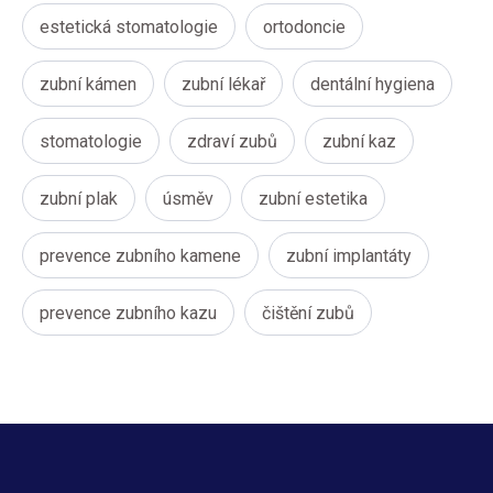
estetická stomatologie
ortodoncie
zubní kámen
zubní lékař
dentální hygiena
stomatologie
zdraví zubů
zubní kaz
zubní plak
úsměv
zubní estetika
prevence zubního kamene
zubní implantáty
prevence zubního kazu
čištění zubů