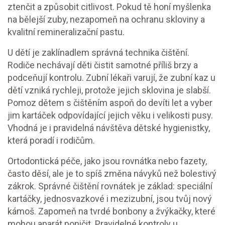
ztenčit a způsobit citlivost. Pokud tě honí myšlenka
na bělejší zuby, nezapomeň na ochranu skloviny a
kvalitní remineralizační pastu.
U dětí je zaklínadlem správná technika čištění.
Rodiče nechávají děti čistit samotné příliš brzy a
podceňují kontrolu. Zubní lékaři varují, že zubní kaz u
dětí vzniká rychleji, protože jejich sklovina je slabší.
Pomoz dětem s čištěním aspoň do devíti let a vyber
jim kartáček odpovídající jejich věku i velikosti pusy.
Vhodná je i pravidelná návštěva dětské hygienistky,
která poradí i rodičům.
Ortodontická péče, jako jsou rovnátka nebo fazety,
často děsí, ale je to spíš změna návyků než bolestivý
zákrok. Správné čištění rovnátek je základ: speciální
kartáčky, jednosvazkové i mezizubní, jsou tvůj nový
kámoš. Zapomeň na tvrdé bonbony a žvýkačky, které
mohou aparát poničit. Pravidelné kontroly u