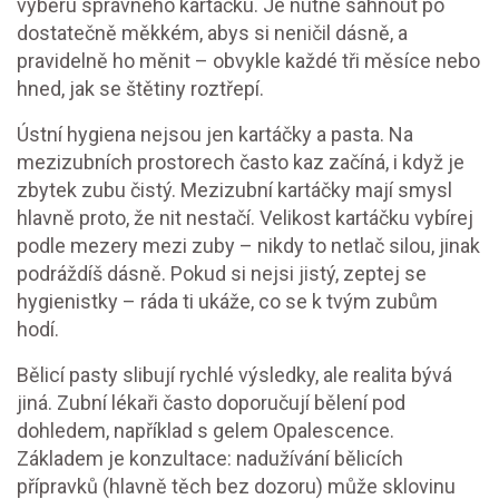
výběru správného kartáčku. Je nutné sáhnout po
dostatečně měkkém, abys si neničil dásně, a
pravidelně ho měnit – obvykle každé tři měsíce nebo
hned, jak se štětiny roztřepí.
Ústní hygiena nejsou jen kartáčky a pasta. Na
mezizubních prostorech často kaz začíná, i když je
zbytek zubu čistý. Mezizubní kartáčky mají smysl
hlavně proto, že nit nestačí. Velikost kartáčku vybírej
podle mezery mezi zuby – nikdy to netlač silou, jinak
podráždíš dásně. Pokud si nejsi jistý, zeptej se
hygienistky – ráda ti ukáže, co se k tvým zubům
hodí.
Bělicí pasty slibují rychlé výsledky, ale realita bývá
jiná. Zubní lékaři často doporučují bělení pod
dohledem, například s gelem Opalescence.
Základem je konzultace: nadužívání bělicích
přípravků (hlavně těch bez dozoru) může sklovinu