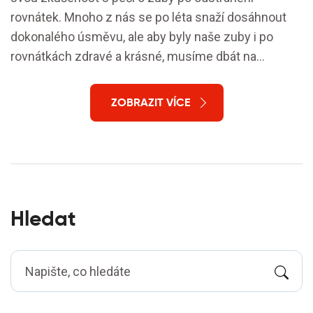
rovnátek. Mnoho z nás se po léta snaží dosáhnout
dokonalého úsměvu, ale aby byly naše zuby i po
rovnátkách zdravé a krásné, musíme dbát na
speciální péči. Zubní lékaři upozorňují, že běžná ústní
hygiena často nestačí a doporučují specifické
ZOBRAZIT VÍCE
postupy pro obnovu a udržení zdraví zubů. V článku
objevíte užitečné tipy a nejnovější poznatky v oblasti
péče o oslabené zuby po ortodontické léčbě. Těším
se, že společně zjistíme, jak účinně pečovat o naše
zuby a předejít jejich poškození.
Hledat