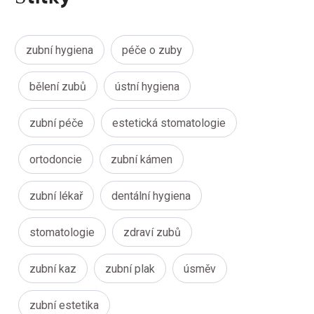
zubní hygiena
péče o zuby
bělení zubů
ústní hygiena
zubní péče
estetická stomatologie
ortodoncie
zubní kámen
zubní lékař
dentální hygiena
stomatologie
zdraví zubů
zubní kaz
zubní plak
úsměv
zubní estetika