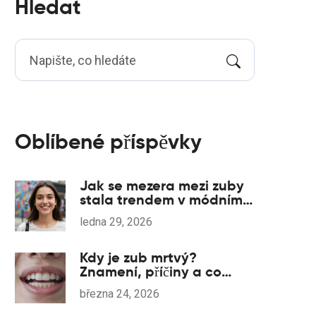
Hledat
Oblíbené příspěvky
Jak se mezera mezi zuby
stala trendem v módním
průmyslu
ledna 29, 2026
Kdy je zub mrtvý?
Znamení, příčiny a co
dělat, když zub přestane
března 24, 2026
reagovat