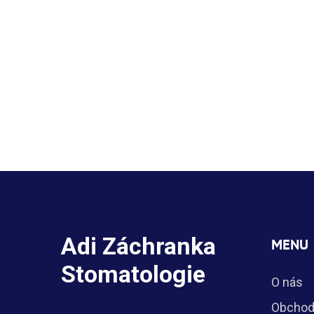
Adi Záchranka
MENU
Stomatologie
O nás
Obchod