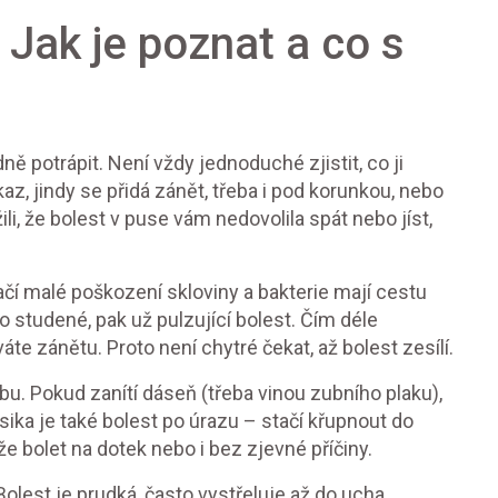
: Jak je poznat a co s
 potrápit. Není vždy jednoduché zjistit, co ji
z, jindy se přidá zánět, třeba i pod korunkou, nebo
i, že bolest v puse vám nedovolila spát nebo jíst,
ačí malé poškození skloviny a bakterie mají cestu
bo studené, pak už pulzující bolest. Čím déle
áte zánětu. Proto není chytré čekat, až bolest zesílí.
. Pokud zanítí dáseň (třeba vinou zubního plaku),
lasika je také bolest po úrazu – stačí křupnout do
e bolet na dotek nebo i bez zjevné příčiny.
 Bolest je prudká, často vystřeluje až do ucha,