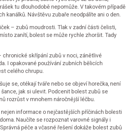
i prášek tu dlouhodobě nepomůže. V takovém případě
ých kanálků. Návštěvu zubaře neodpálíte ani o den.
iček – zubů moudrosti. Tlak v zadní části čelisti,
ísto zanítí, bolest se může rychle zhoršit. Tady
 chronické skřípání zubů v noci, zánětlivé
a. I opakované používání zubních bělicích
est celého chrupu.
uje se, otékají tváře nebo se objeví horečka, není
šance, jak si ulevit. Podcenit bolest zubů se
nů rozrůst v mnohem náročnější léčbu.
ejen informace o nejčastějších příčinách bolesti
it doma. Naučíte se rozpoznat varovné signály i
 Správná péče a včasné řešení dokáže bolest zubů