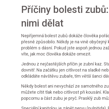
Příčiny bolesti zubů
nimi dělat
Nepříjemná bolest zubů dokáže člověka pořádně
přesně způsobilo. Někdy je na vině obyčejný ka
problém s dásní. Pokud jste aspoň jednou zažil
víte, jak moc člověka dokáže omezit.
Jednou z nejčastějších příčin je zubní kaz. St
dovnitř. Na začátku jen citlivost na sladké ne
odkládáte návštěvu zubaře, tím větší šanci dáv
Někdy bolest ani nevychází ze samotného zubu
můžete cítit tlak nebo citlivost při kousání. K
popcornu a část zubu je pryč. Prasklý zub můž
Speciální kapitolou je zánět nervu (pulpitida).