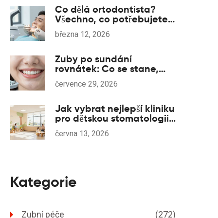
Co dělá ortodontista?
Všechno, co potřebujete
vědět o fixních rovnátkách
března 12, 2026
Zuby po sundání
rovnátek: Co se stane,
pokud opomenete retenci
července 29, 2026
a jak chránit úsměv
Jak vybrat nejlepší kliniku
pro dětskou stomatologii:
Kompletní průvodce pro
června 13, 2026
rodiče
Kategorie
Zubní péče
(272)