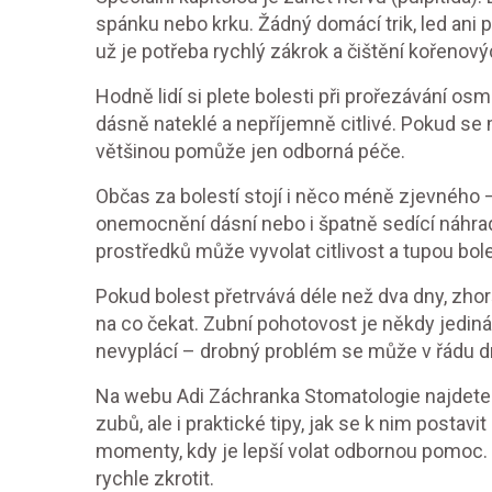
spánku nebo krku. Žádný domácí trik, led an
už je potřeba rychlý zákrok a čištění kořenov
Hodně lidí si plete bolesti při prořezávání osm
dásně nateklé a nepříjemně citlivé. Pokud se m
většinou pomůže jen odborná péče.
Občas za bolestí stojí i něco méně zjevného –
onemocnění dásní nebo i špatně sedící náhrad
prostředků může vyvolat citlivost a tupou bol
Pokud bolest přetrvává déle než dva dny, zhorš
na co čekat. Zubní pohotovost je někdy jediná 
nevyplácí – drobný problém se může v řádu d
Na webu Adi Záchranka Stomatologie najdete n
zubů, ale i praktické tipy, jak se k nim postav
momenty, kdy je lepší volat odbornou pomoc.
rychle zkrotit.