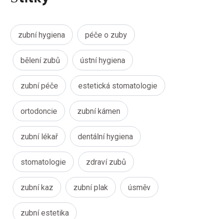
zubní hygiena
péče o zuby
bělení zubů
ústní hygiena
zubní péče
estetická stomatologie
ortodoncie
zubní kámen
zubní lékař
dentální hygiena
stomatologie
zdraví zubů
zubní kaz
zubní plak
úsměv
zubní estetika