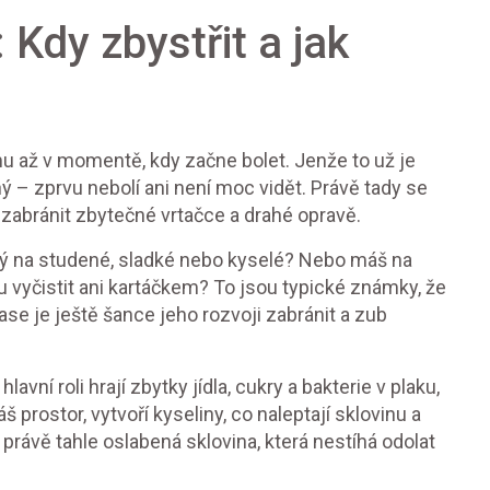
 Kdy zbystřit a jak
ému až v momentě, kdy začne bolet. Jenže to už je
ý – zprvu nebolí ani není moc vidět. Právě tady se
š zabránit zbytečné vrtačce a drahé opravě.
ivý na studené, sladké nebo kyselé? Nebo máš na
 vyčistit ani kartáčkem? To jsou typické známky, že
se je ještě šance jeho rozvoji zabránit a zub
vní roli hrají zbytky jídla, cukry a bakterie v plaku,
š prostor, vytvoří kyseliny, co naleptají sklovinu a
 právě tahle oslabená sklovina, která nestíhá odolat