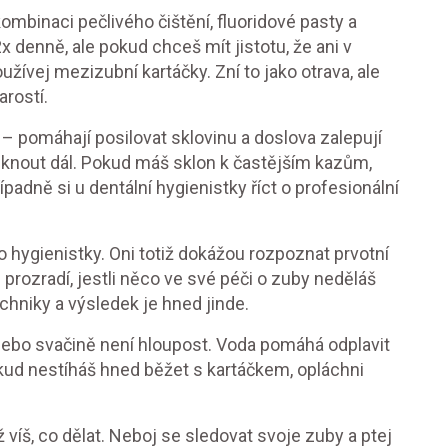
mbinaci pečlivého čištění, fluoridové pasty a
 denně, ale pokud chceš mít jistotu, že ani v
ívej mezizubní kartáčky. Zní to jako otrava, ale
arostí.
 – pomáhají posilovat sklovinu a doslova zalepují
iknout dál. Pokud máš sklon k častějším kazům,
řípadně si u dentální hygienistky říct o profesionální
 hygienistky. Oni totiž dokážou rozpoznat prvotní
 prozradí, jestli něco ve své péči o zuby neděláš
hniky a výsledek je hned jinde.
 nebo svačině není hloupost. Voda pomáhá odplavit
pokud nestíháš hned běžet s kartáčkem, opláchni
 víš, co dělat. Neboj se sledovat svoje zuby a ptej