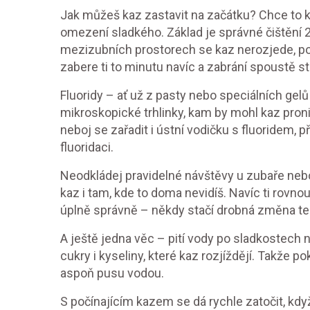
Jak můžeš kaz zastavit na začátku? Chce to ko
omezení sladkého. Základ je správné čištění 2x
mezizubních prostorech se kaz nerozjede, použ
zabere ti to minutu navíc a zabrání spoustě st
Fluoridy – ať už z pasty nebo speciálních gelů
mikroskopické trhlinky, kam by mohl kaz pron
neboj se zařadit i ústní vodičku s fluoridem, p
fluoridaci.
Neodkládej pravidelné návštěvy u zubaře nebo
kaz i tam, kde to doma nevidíš. Navíc ti rovnou
úplně správně – někdy stačí drobná změna tec
A ještě jedna věc – pití vody po sladkostech
cukry i kyseliny, které kaz rozjíždějí. Takže 
aspoň pusu vodou.
S počínajícím kazem se dá rychle zatočit, když