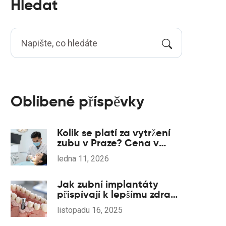
Hledat
Oblíbené příspěvky
Kolik se platí za vytržení
zubu v Praze? Cena v
roce 2026 podle typu
ledna 11, 2026
výkonu
Jak zubní implantáty
přispívají k lepšímu zdraví:
vědecky ověřené výhody
listopadu 16, 2025
pro celkové pohodlí