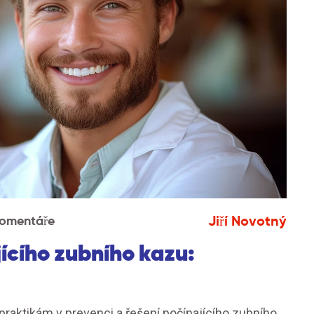
Jiří Novotný
Komentáře
jícího zubního kazu:
praktikám v prevenci a řešení počínajícího zubního