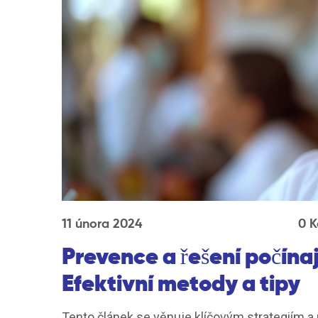
11 února 2024
0 
Prevence a řešení počína
Efektivní metody a tipy
Tento článek se věnuje klíčovým strategiím a 