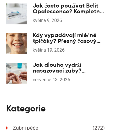
Jak často používat Belit
Opalescence? Kompletní
návod na bezpečné
května 9, 2026
bělení
Kdy vypadávají mléčné
špičáky? Přesný časový
harmonogram a co dělat,
května 19, 2026
pokud se zdržují
Jak dlouho vydrží
nasazovací zuby?
Životnost, údržba a kdy je
července 13, 2026
vyměnit
Kategorie
Zubní péče
(272)