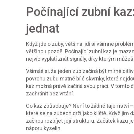
Počínající zubní kaz:
jednat
Když jde o zuby, většina lidí si všimne probl
většinou pozdě. Počínající zubní kaz je mazan
nejvíc vyplatí znát signály, díky kterým může
Všímáš si, že jeden zub začíná být mírně citl
povrchu zubu matné bílé skvrnky, které nejdou
kaz možná právě začíná svou práci. V tomto ča
zachránit bez vrtání.
Co kaz způsobuje? Není to žádné tajemství – hla
které se na zubech drží jako klíště. Když jim dá
začnou rozbíjet její strukturu. Začátek kazu je
náporu kyselin.