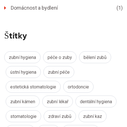
Domácnost a bydlení
(1)
Štítky
zubní hygiena
péče o zuby
bělení zubů
ústní hygiena
zubní péče
estetická stomatologie
ortodoncie
zubní kámen
zubní lékař
dentální hygiena
stomatologie
zdraví zubů
zubní kaz