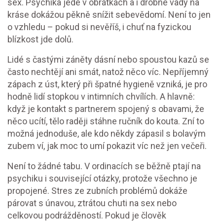
sex. Psychika jede v obrátkách a i drobné vady na
kráse dokážou pěkně snížit sebevědomí. Není to jen
o vzhledu – pokud si nevěříš, i chuť na fyzickou
blízkost jde dolů.
Lidé s častými záněty dásní nebo spoustou kazů se
často nechtějí ani smát, natož něco víc. Nepříjemný
zápach z úst, který při špatné hygieně vzniká, je pro
hodně lidí stopkou v intimních chvílích. A hlavně:
když je kontakt s partnerem spojený s obavami, že
něco ucítí, tělo raději stáhne ručník do kouta. Zní to
možná jednoduše, ale kdo někdy zápasil s bolavým
zubem ví, jak moc to umí pokazit víc než jen večeři.
Není to žádné tabu. V ordinacích se běžně ptají na
psychiku i související otázky, protože všechno je
propojené. Stres ze zubních problémů dokáže
párovat s únavou, ztrátou chuti na sex nebo
celkovou podrážděností. Pokud je člověk