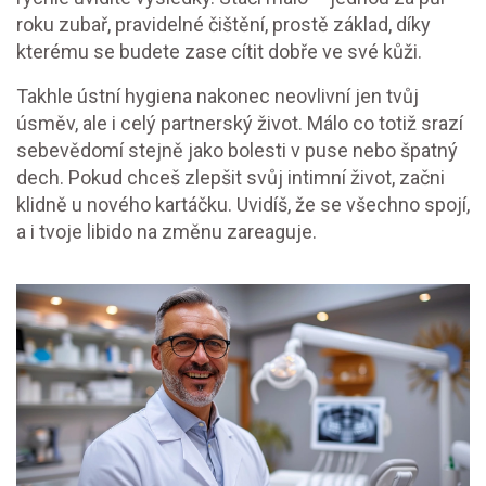
roku zubař, pravidelné čištění, prostě základ, díky
kterému se budete zase cítit dobře ve své kůži.
Takhle ústní hygiena nakonec neovlivní jen tvůj
úsměv, ale i celý partnerský život. Málo co totiž srazí
sebevědomí stejně jako bolesti v puse nebo špatný
dech. Pokud chceš zlepšit svůj intimní život, začni
klidně u nového kartáčku. Uvidíš, že se všechno spojí,
a i tvoje libido na změnu zareaguje.