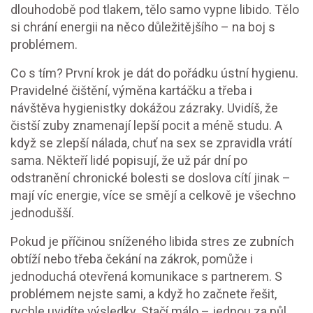
dlouhodobě pod tlakem, tělo samo vypne libido. Tělo
si chrání energii na něco důležitějšího – na boj s
problémem.
Co s tím? První krok je dát do pořádku ústní hygienu.
Pravidelné čištění, výměna kartáčku a třeba i
návštěva hygienistky dokážou zázraky. Uvidíš, že
čistší zuby znamenají lepší pocit a méně studu. A
když se zlepší nálada, chuť na sex se zpravidla vrátí
sama. Někteří lidé popisují, že už pár dní po
odstranění chronické bolesti se doslova cítí jinak –
mají víc energie, více se smějí a celkově je všechno
jednodušší.
Pokud je příčinou sníženého libida stres ze zubních
obtíží nebo třeba čekání na zákrok, pomůže i
jednoduchá otevřená komunikace s partnerem. S
problémem nejste sami, a když ho začnete řešit,
rychle uvidíte výsledky. Stačí málo – jednou za půl