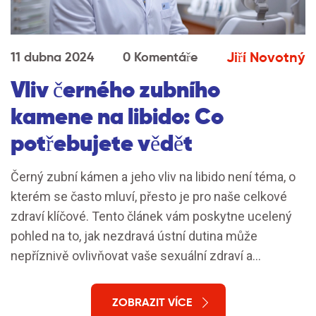
Jiří Novotný
11 dubna 2024
0 Komentáře
Vliv černého zubního
kamene na libido: Co
potřebujete vědět
Černý zubní kámen a jeho vliv na libido není téma, o
kterém se často mluví, přesto je pro naše celkové
zdraví klíčové. Tento článek vám poskytne ucelený
pohled na to, jak nezdravá ústní dutina může
nepříznivě ovlivňovat vaše sexuální zdraví a
celkovou pohodu. Zahrnuje příčiny vzniku černého
zubního kamene, jeho dopad na libido a návrhy, jak
ZOBRAZIT VÍCE
tento problém řešit.