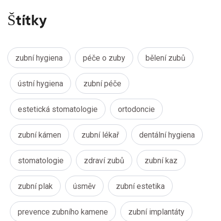
Štítky
zubní hygiena
péče o zuby
bělení zubů
ústní hygiena
zubní péče
estetická stomatologie
ortodoncie
zubní kámen
zubní lékař
dentální hygiena
stomatologie
zdraví zubů
zubní kaz
zubní plak
úsměv
zubní estetika
prevence zubního kamene
zubní implantáty