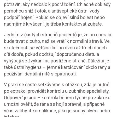
potravin, aby nedošlo k podráždění. Chladné obklady
pomohou snížit otok, a antiseptické ústní vody
podpoří hojení. Pokud se objeví silná bolest nebo
nadměrné krvácení, je třeba kontaktovat zubaře.
Jedním z častých strachů pacientů je, že po operaci
bude trvat dlouho, než se vrátí k normální stravě. Ve
skutečnosti se většina lidí po dvou až třech dnech
cítí dobře, pokud dodržují doporučenou dietu a
vyhýbají se žvýkání na postižené straně. Důležitá je
také ústní hygiena – jemné kartáčování okolo rány a
používání dentální nitě s opatrností.
V praxi se často setkáváme s otázkou, zda je nutné
po extrakci provádět kontrolu u zubního specialisty.
Odpověď je ano – kontrola během týdne po zákroku
umožní ověřit, že rána se hojí správně, a případně
včas zachytit komplikace, jako je suchý alvéol nebo