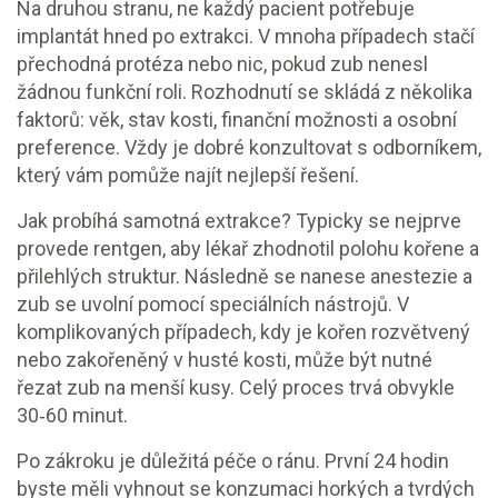
Na druhou stranu, ne každý pacient potřebuje
implantát hned po extrakci. V mnoha případech stačí
přechodná protéza nebo nic, pokud zub nenesl
žádnou funkční roli. Rozhodnutí se skládá z několika
faktorů: věk, stav kosti, finanční možnosti a osobní
preference. Vždy je dobré konzultovat s odborníkem,
který vám pomůže najít nejlepší řešení.
Jak probíhá samotná extrakce? Typicky se nejprve
provede rentgen, aby lékař zhodnotil polohu kořene a
přilehlých struktur. Následně se nanese anestezie a
zub se uvolní pomocí speciálních nástrojů. V
komplikovaných případech, kdy je kořen rozvětvený
nebo zakořeněný v husté kosti, může být nutné
řezat zub na menší kusy. Celý proces trvá obvykle
30‑60 minut.
Po zákroku je důležitá péče o ránu. První 24 hodin
byste měli vyhnout se konzumaci horkých a tvrdých