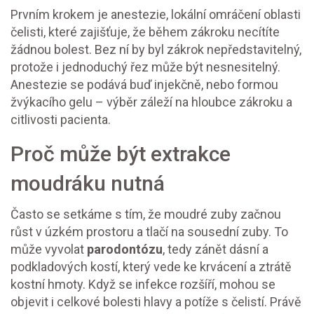
Prvním krokem je
anestezie
,
lokální omráčení oblasti
čelisti, které zajišťuje, že během zákroku necítíte
žádnou bolest
. Bez ní by byl zákrok nepředstavitelný,
protože i jednoduchý řez může být nesnesitelný.
Anestezie se podává buď injekčně, nebo formou
žvýkacího gelu – výběr záleží na hloubce zákroku a
citlivosti pacienta.
Proč může být extrakce
moudráku nutná
Často se setkáme s tím, že moudré zuby začnou
růst v úzkém prostoru a tlačí na sousední zuby. To
může vyvolat
parodontózu
, tedy zánět dásní a
podkladových kostí, který vede ke krvácení a ztrátě
kostní hmoty. Když se infekce rozšíří, mohou se
objevit i celkové bolesti hlavy a potíže s čelistí. Právě