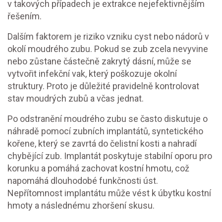
v takových případech je extrakce nejefektivnějším
řešením.
Dalším faktorem je riziko vzniku cyst nebo nádorů v
okolí moudrého zubu. Pokud se zub zcela nevyvine
nebo zůstane částečně zakrytý dásní, může se
vytvořit infekční vak, který poškozuje okolní
struktury. Proto je důležité pravidelně kontrolovat
stav moudrých zubů a včas jednat.
Po odstranění moudrého zubu se často diskutuje o
náhradě pomocí
zubních implantátů
,
syntetického
kořene, který se zavrtá do čelistní kosti a nahradí
chybějící zub
. Implantát poskytuje stabilní oporu pro
korunku a pomáhá zachovat kostní hmotu, což
napomáhá dlouhodobé funkčnosti úst.
Nepřítomnost implantátu může vést k úbytku kostní
hmoty a následnému zhoršení skusu.