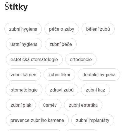
Štítky
zubní hygiena
péče o zuby
bělení zubů
ústní hygiena
zubní péče
estetická stomatologie
ortodoncie
zubní kámen
zubní lékař
dentální hygiena
stomatologie
zdraví zubů
zubní kaz
zubní plak
úsměv
zubní estetika
prevence zubního kamene
zubní implantáty