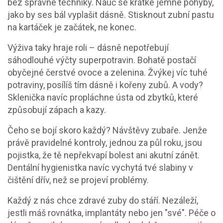
bez správné techniky. Nauč se krátké jemné pohyby,
jako by ses bál vyplašit dásně. Stisknout zubní pastu
na kartáček je začátek, ne konec.
Výživa taky hraje roli – dásně nepotřebují
sáhodlouhé výčty superpotravin. Bohatě postačí
obyčejné čerstvé ovoce a zelenina. Žvýkej víc tuhé
potraviny, posílíš tím dásně i kořeny zubů. A vody?
Sklenička navíc propláchne ústa od zbytků, které
způsobují zápach a kazy.
Čeho se bojí skoro každý? Návštěvy zubaře. Jenže
právě pravidelné kontroly, jednou za půl roku, jsou
pojistka, že tě nepřekvapí bolest ani akutní zánět.
Dentální hygienistka navíc vychytá tvé slabiny v
čištění dřív, než se projeví problémy.
Každý z nás chce zdravé zuby do stáří. Nezáleží,
jestli máš rovnátka, implantáty nebo jen "své". Péče o