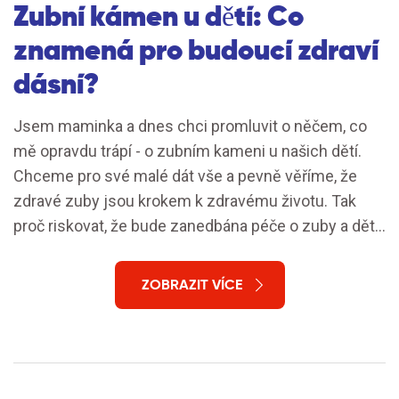
Zubní kámen u dětí: Co
znamená pro budoucí zdraví
dásní?
Jsem maminka a dnes chci promluvit o něčem, co
mě opravdu trápí - o zubním kameni u našich dětí.
Chceme pro své malé dát vše a pevně věříme, že
zdravé zuby jsou krokem k zdravému životu. Tak
proč riskovat, že bude zanedbána péče o zuby a děti
si tak mohou narušit budoucí zdraví dásní? Poznejte
s námi, jak správně pečovat o zuby našich ratolestí a
ZOBRAZIT VÍCE
jak předejít tvorbě zubního kameni.