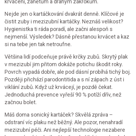
krvácení, zánětům a drahým zákrokům.
Nejde jen o kartáčkování dvakrát denně. Klíčové je
čistit zuby i mezizubní kartáčky. Neznáš velikost?
Hygienistka ti ráda poradí, ale začni alespoň s
nejmenší. Výsledek? Dásně přestanou krvácet a kaz
si na tebe jen tak netroufne.
Většina lidí podceňuje právě krčky zubů. Skrytý plak
v mezizubí jim přitom dokáže potichu škodit roky.
Povrch vypadá dobře, ale pod dásní probíhá tichý boj.
Později přichází parodontitida a s ní zápach z úst i
viklání zubů. Když už krvácejí, je pozdě čekat.
Jednoduchá prevence vyřeší 90 % potíží dřív, než
začnou bolet.
Máš doma sonický kartáček? Skvělá zpráva –
odstraní víc plaku než běžný. Ale pozor, nenahradí
mezizubní péči. Ani nejlepší technologie nezabere