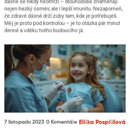
dásně se nikdy neomrzí – dlouhodobě znamenají
nejen hezký úsměv, ale i lepší imunitu. Nezapomeň,
že zdravé dásně drží zuby tam, kde je potřebuješ.
Měj je proto pod kontrolou – je to otázka pár minut
denně a vděku tvého budoucího já.
Eliška Pospíšilová
7 listopadu 2023
0 Komentáře