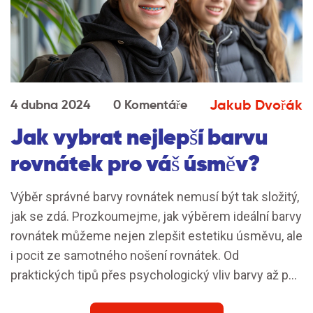
Jakub Dvořák
4 dubna 2024
0 Komentáře
Jak vybrat nejlepší barvu
rovnátek pro váš úsměv?
Výběr správné barvy rovnátek nemusí být tak složitý,
jak se zdá. Prozkoumejme, jak výběrem ideální barvy
rovnátek můžeme nejen zlepšit estetiku úsměvu, ale
i pocit ze samotného nošení rovnátek. Od
praktických tipů přes psychologický vliv barvy až po
to, jak barvy ovlivňují naše vnímání, tento článek