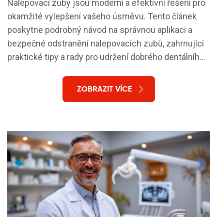
Nalepovací zuby jsou moderní a efektivní řešení pro
okamžité vylepšení vašeho úsměvu. Tento článek
poskytne podrobný návod na správnou aplikaci a
bezpečné odstranění nalepovacích zubů, zahrnující
praktické tipy a rady pro udržení dobrého dentálního
zdraví. Dozvíte se, které materiály jsou
nejbezpečnější a jak předejít potenciálním
ZOBRAZIT VÍCE
problémům spojeným s používáním nalepovacích
zubů.