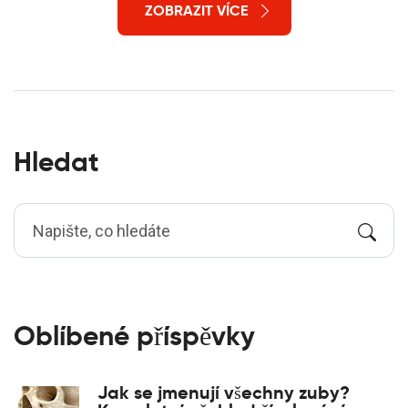
poskytuje komplexní přehled pro každého, kdo stojí
ZOBRAZIT VÍCE
před důležitým rozhodnutím výběru barvy svých
rovnátek.
Hledat
Oblíbené příspěvky
Jak se jmenují všechny zuby?