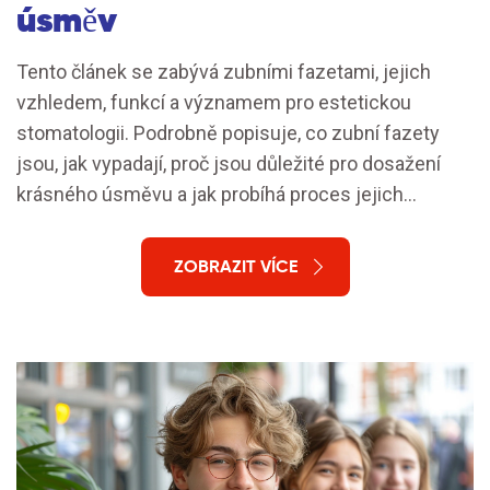
úsměv
Tento článek se zabývá zubními fazetami, jejich
vzhledem, funkcí a významem pro estetickou
stomatologii. Podrobně popisuje, co zubní fazety
jsou, jak vypadají, proč jsou důležité pro dosažení
krásného úsměvu a jak probíhá proces jejich
aplikace. Nabízí také užitečné tipy, jak se o fazety
starat a jak mohou ovlivnit celkový vzhled vašich
ZOBRAZIT VÍCE
zubů.