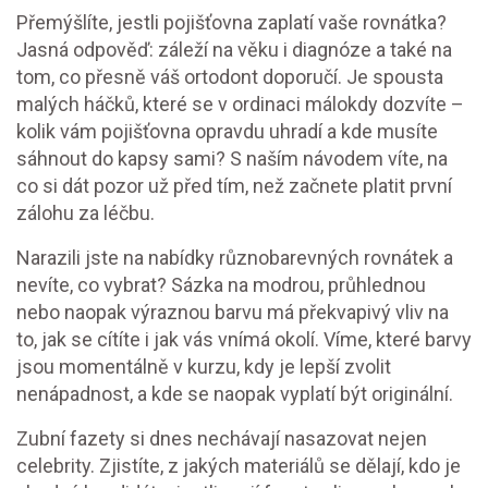
Přemýšlíte, jestli pojišťovna zaplatí vaše rovnátka?
Jasná odpověď: záleží na věku i diagnóze a také na
tom, co přesně váš ortodont doporučí. Je spousta
malých háčků, které se v ordinaci málokdy dozvíte –
kolik vám pojišťovna opravdu uhradí a kde musíte
sáhnout do kapsy sami? S naším návodem víte, na
co si dát pozor už před tím, než začnete platit první
zálohu za léčbu.
Narazili jste na nabídky různobarevných rovnátek a
nevíte, co vybrat? Sázka na modrou, průhlednou
nebo naopak výraznou barvu má překvapivý vliv na
to, jak se cítíte i jak vás vnímá okolí. Víme, které barvy
jsou momentálně v kurzu, kdy je lepší zvolit
nenápadnost, a kde se naopak vyplatí být originální.
Zubní fazety si dnes nechávají nasazovat nejen
celebrity. Zjistíte, z jakých materiálů se dělají, kdo je