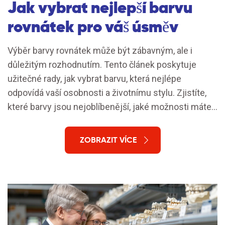
Jak vybrat nejlepší barvu
rovnátek pro váš úsměv
Výběr barvy rovnátek může být zábavným, ale i
důležitým rozhodnutím. Tento článek poskytuje
užitečné rady, jak vybrat barvu, která nejlépe
odpovídá vaší osobnosti a životnímu stylu. Zjistíte,
které barvy jsou nejoblíbenější, jaké možnosti máte
při speciálních příležitostech a jaký vliv má barva
rovnátek na každodenní úsměv.
ZOBRAZIT VÍCE