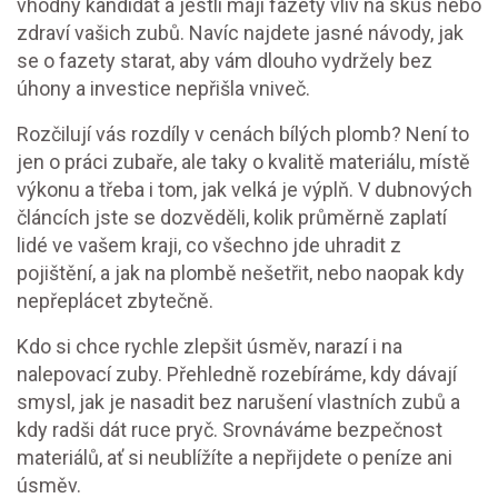
vhodný kandidát a jestli mají fazety vliv na skus nebo
zdraví vašich zubů. Navíc najdete jasné návody, jak
se o fazety starat, aby vám dlouho vydržely bez
úhony a investice nepřišla vniveč.
Rozčilují vás rozdíly v cenách bílých plomb? Není to
jen o práci zubaře, ale taky o kvalitě materiálu, místě
výkonu a třeba i tom, jak velká je výplň. V dubnových
článcích jste se dozvěděli, kolik průměrně zaplatí
lidé ve vašem kraji, co všechno jde uhradit z
pojištění, a jak na plombě nešetřit, nebo naopak kdy
nepřeplácet zbytečně.
Kdo si chce rychle zlepšit úsměv, narazí i na
nalepovací zuby. Přehledně rozebíráme, kdy dávají
smysl, jak je nasadit bez narušení vlastních zubů a
kdy radši dát ruce pryč. Srovnáváme bezpečnost
materiálů, ať si neublížíte a nepřijdete o peníze ani
úsměv.