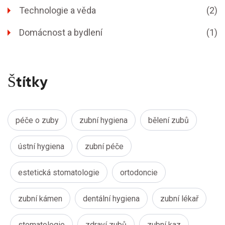
Technologie a věda
(2)
Domácnost a bydlení
(1)
Štítky
péče o zuby
zubní hygiena
bělení zubů
ústní hygiena
zubní péče
estetická stomatologie
ortodoncie
zubní kámen
dentální hygiena
zubní lékař
stomatologie
zdraví zubů
zubní kaz