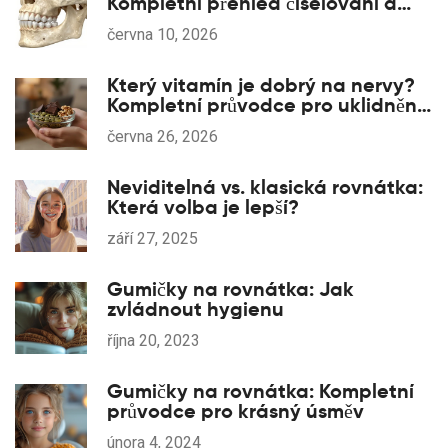
Kompletní přehled číselování a
typů
června 10, 2026
Který vitamín je dobrý na nervy?
Kompletní průvodce pro uklidnění
a regeneraci
června 26, 2026
Neviditelná vs. klasická rovnátka:
Která volba je lepší?
září 27, 2025
Gumičky na rovnátka: Jak
zvládnout hygienu
října 20, 2023
Gumičky na rovnátka: Kompletní
průvodce pro krásný úsměv
února 4, 2024