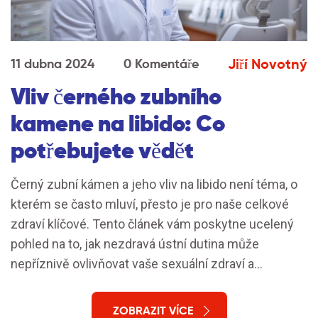
Jiří Novotný
11 dubna 2024
0 Komentáře
Vliv černého zubního
kamene na libido: Co
potřebujete vědět
Černý zubní kámen a jeho vliv na libido není téma, o
kterém se často mluví, přesto je pro naše celkové
zdraví klíčové. Tento článek vám poskytne ucelený
pohled na to, jak nezdravá ústní dutina může
nepříznivě ovlivňovat vaše sexuální zdraví a
celkovou pohodu. Zahrnuje příčiny vzniku černého
zubního kamene, jeho dopad na libido a návrhy, jak
ZOBRAZIT VÍCE