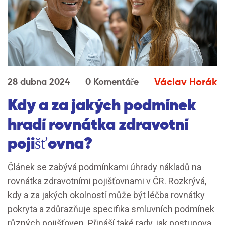
Václav Horák
28 dubna 2024
0 Komentáře
Kdy a za jakých podmínek
hradí rovnátka zdravotní
pojišťovna?
Článek se zabývá podmínkami úhrady nákladů na
rovnátka zdravotními pojišťovnami v ČR. Rozkrývá,
kdy a za jakých okolností může být léčba rovnátky
pokryta a zdůrazňuje specifika smluvních podmínek
různých pojišťoven. Přináší také rady, jak postupovat