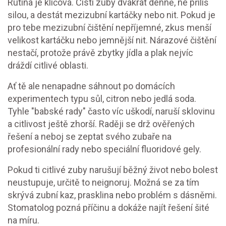
Rutina je klíčová. Čisti zuby dvakrát denně, ne příliš
silou, a destát mezizubní kartáčky nebo nit. Pokud je
pro tebe mezizubní čištění nepříjemné, zkus menší
velikost kartáčku nebo jemnější nit. Nárazové čištění
nestačí, protože právě zbytky jídla a plak nejvíc
dráždí citlivé oblasti.
Ať tě ale nenapadne sáhnout po domácích
experimentech typu sůl, citron nebo jedlá soda.
Tyhle "babské rady" často víc uškodí, naruší sklovinu
a citlivost ještě zhorší. Raději se drž ověřených
řešení a neboj se zeptat svého zubaře na
profesionální rady nebo speciální fluoridové gely.
Pokud ti citlivé zuby narušují běžný život nebo bolest
neustupuje, určitě to neignoruj. Možná se za tím
skrývá zubní kaz, prasklina nebo problém s dásněmi.
Stomatolog pozná příčinu a dokáže najít řešení šité
na míru.