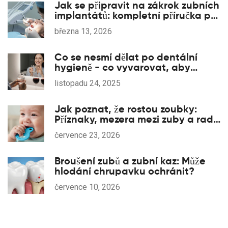
Jak se připravit na zákrok zubních
implantátů: kompletní příručka pro
klidný a bezpečný průběh
března 13, 2026
Co se nesmí dělat po dentální
hygieně - co vyvarovat, aby
nebyly poškozeny zuby
listopadu 24, 2025
Jak poznat, že rostou zoubky:
Příznaky, mezera mezi zuby a rady
pro rodiče
července 23, 2026
Broušení zubů a zubní kaz: Může
hlodání chrupavku ochránit?
července 10, 2026