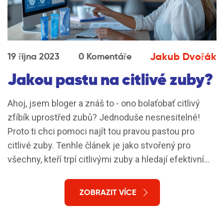
Jakub Dvořák
19 října 2023
0 Komentáře
Jakou pastu na citlivé zuby?
Ahoj, jsem bloger a znáš to - ono bolaťobať citlivý
zfíbík uprostřed zubů? Jednoduše nesnesitelné!
Proto ti chci pomoci najít tou pravou pastou pro
citlivé zuby. Tenhle článek je jako stvořený pro
všechny, kteří trpí citlivými zuby a hledají efektivní
řešení. Podělím se o své zkušenosti a nabídnu ti tipy
na nejlepší zubní pasty, které mohou citlivost zubů
ZOBRAZIT VÍCE
zmírnit. Tak se se mnou ponoř do tohoto tématu a
zjistěme společně, jakou pastu na citlivé zuby si