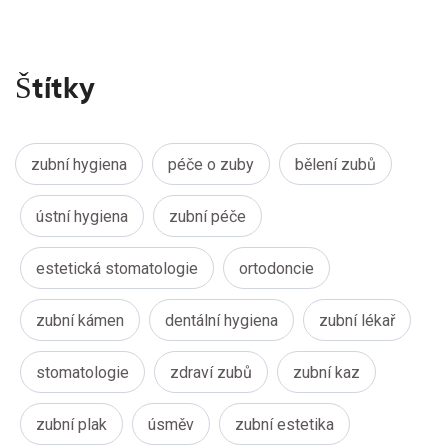
Štítky
zubní hygiena
péče o zuby
bělení zubů
ústní hygiena
zubní péče
estetická stomatologie
ortodoncie
zubní kámen
dentální hygiena
zubní lékař
stomatologie
zdraví zubů
zubní kaz
zubní plak
úsměv
zubní estetika