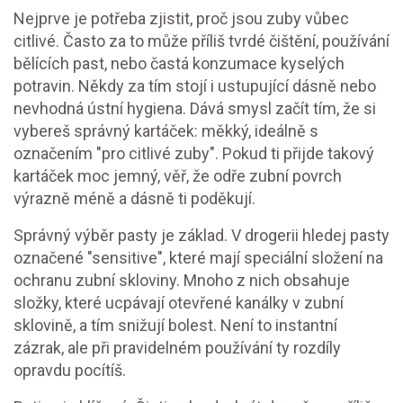
Nejprve je potřeba zjistit, proč jsou zuby vůbec
citlivé. Často za to může příliš tvrdé čištění, používání
bělících past, nebo častá konzumace kyselých
potravin. Někdy za tím stojí i ustupující dásně nebo
nevhodná ústní hygiena. Dává smysl začít tím, že si
vybereš správný kartáček: měkký, ideálně s
označením "pro citlivé zuby". Pokud ti přijde takový
kartáček moc jemný, věř, že odře zubní povrch
výrazně méně a dásně ti poděkují.
Správný výběr pasty je základ. V drogerii hledej pasty
označené "sensitive", které mají speciální složení na
ochranu zubní skloviny. Mnoho z nich obsahuje
složky, které ucpávají otevřené kanálky v zubní
sklovině, a tím snižují bolest. Není to instantní
zázrak, ale při pravidelném používání ty rozdíly
opravdu pocítíš.