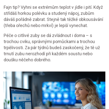
Fajn tip? Vyhni se extrémům teplot v jídle i pití. Když
střídáš horkou polévku a studený nápoj, zubům
dáváš pořádně zabrat. Stejně tak těžké obkousávání
(třeba ořechů nebo mrkví) je lepší vynechat.
Péče o citlivé zuby se dá zvládnout i doma – s
trochou cviku, správnými pomůckami a trochou
trpělivosti. Za pár týdnů budeš zaskočený, že tě už
trnutí zubu nerozhodí při každém soustu nebo
doušku něčeho dobrého.