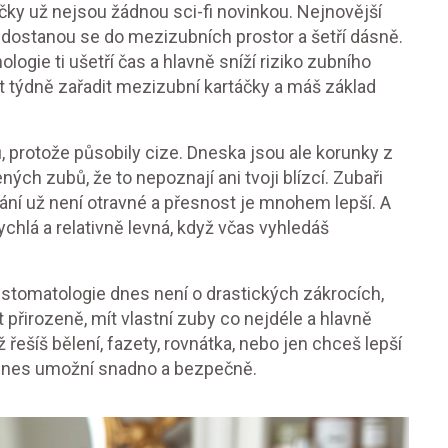
táčky už nejsou žádnou sci-fi novinkou. Nejnovější
y, dostanou se do mezizubních prostor a šetří dásně.
ologie ti ušetří čas a hlavně sníží riziko zubního
rát týdně zařadit mezizubní kartáčky a máš základ
ů, protože působily cize. Dneska jsou ale korunky z
ých zubů, že to nepoznají ani tvoji blízcí. Zubaři
ování už není otravné a přesnost je mnohem lepší. A
ychlá a relativně levná, když včas vyhledáš
 stomatologie dnes není o drastických zákrocích,
t přirozeně, mít vlastní zuby co nejdéle a hlavně
ž řešíš bělení, fazety, rovnátka, nebo jen chceš lepší
o dnes umožní snadno a bezpečně.