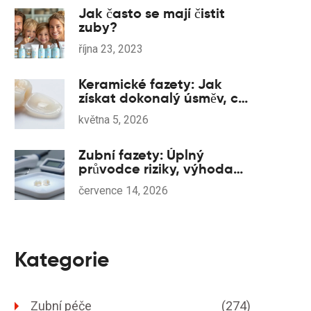
Jak často se mají čistit
zuby?
října 23, 2023
Keramické fazety: Jak
získat dokonalý úsměv, co
vědět o ceně a péči
května 5, 2026
Zubní fazety: Úplný
průvodce riziky, výhodami
a cenami v roce 2026
července 14, 2026
Kategorie
Zubní péče
(274)