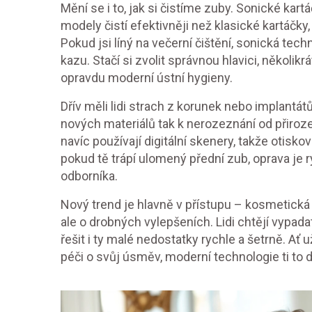
Mění se i to, jak si čistíme zuby. Sonické kar
modely čistí efektivněji než klasické kartáčk
Pokud jsi líný na večerní čištění, sonická techn
kazu. Stačí si zvolit správnou hlavici, několik
opravdu moderní ústní hygieny.
Dřív měli lidi strach z korunek nebo implantát
nových materiálů tak k nerozeznání od přirozen
navíc používají digitální skenery, takže otisk
pokud tě trápí ulomený přední zub, oprava je r
odborníka.
Nový trend je hlavně v přístupu – kosmetická
ale o drobných vylepšeních. Lidi chtějí vypada
řešit i ty malé nedostatky rychle a šetrně. Ať u
péči o svůj úsměv, moderní technologie ti t