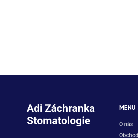
Adi Záchranka
MENU
Stomatologie
O nás
Obchod