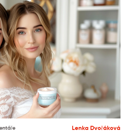
Lenka Dvořáková
entáře