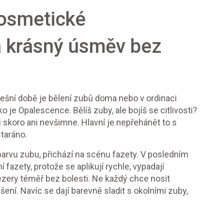
kosmetické
a krásný úsměv bez
nešní době je bělení zubů doma nebo v ordinaci
je Opalescence. Bělíš zuby, ale bojíš se citlivosti?
 ji skoro ani nevšimne. Hlavní je nepřehánět to s
staráno.
 barvu zubu, přichází na scénu fazety. V posledním
 fazety, protože se aplikují rychle, vypadají
zery téměř bez bolesti. Ne každý chce nosit
šení. Navíc se dají barevně sladit s okolními zuby,