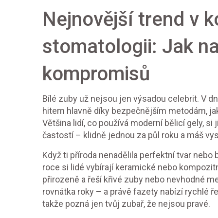
Nejnovější trend v 
stomatologii: Jak n
kompromisů
Bílé zuby už nejsou jen výsadou celebrit. V d
hitem hlavně díky bezpečnějším metodám, jako 
Většina lidí, co používá moderní bělicí gely, si
častostí – klidně jednou za půl roku a máš vy
Když ti příroda nenadělila perfektní tvar nebo
roce si lidé vybírají keramické nebo kompozitní
přirozeně a řeší křivé zuby nebo nevhodné me
rovnátka roky – a právě fazety nabízí rychlé ře
takže pozná jen tvůj zubař, že nejsou pravé.