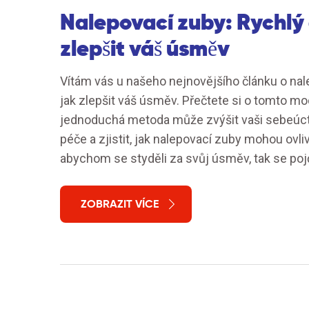
Nalepovací zuby: Rychlý 
zlepšit váš úsměv
Vítám vás u našeho nejnovějšího článku o na
jak zlepšit váš úsměv. Přečtete si o tomto mo
jednoduchá metoda může zvýšit vaši sebeúctu
péče a zjistit, jak nalepovací zuby mohou ovlivni
abychom se styděli za svůj úsměv, tak se pojď
ZOBRAZIT VÍCE