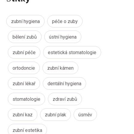
zubní hygiena
péče o zuby
bělení zubů
ústní hygiena
zubní péče
estetická stomatologie
ortodoncie
zubní kámen
zubní lékař
dentální hygiena
stomatologie
zdraví zubů
zubní kaz
zubní plak
úsměv
zubní estetika