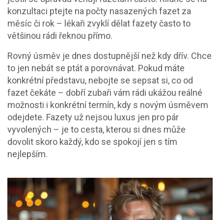
konzultaci ptejte na počty nasazených fazet za
měsíc či rok – lékaři zvyklí dělat fazety často to
většinou rádi řeknou přímo.
Rovný úsměv je dnes dostupnější než kdy dřív. Chce
to jen nebát se ptát a porovnávat. Pokud máte
konkrétní představu, nebojte se sepsat si, co od
fazet čekáte – dobří zubaři vám rádi ukážou reálné
možnosti i konkrétní termín, kdy s novým úsměvem
odejdete. Fazety už nejsou luxus jen pro pár
vyvolených – je to cesta, kterou si dnes může
dovolit skoro každý, kdo se spokojí jen s tím
nejlepším.