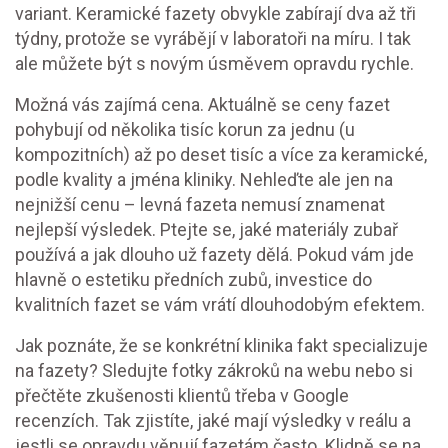
variant. Keramické fazety obvykle zabírají dva až tři
týdny, protože se vyrábějí v laboratoři na míru. I tak
ale můžete být s novým úsměvem opravdu rychle.
Možná vás zajímá cena. Aktuálně se ceny fazet
pohybují od několika tisíc korun za jednu (u
kompozitních) až po deset tisíc a více za keramické,
podle kvality a jména kliniky. Nehleďte ale jen na
nejnižší cenu – levná fazeta nemusí znamenat
nejlepší výsledek. Ptejte se, jaké materiály zubař
používá a jak dlouho už fazety dělá. Pokud vám jde
hlavně o estetiku předních zubů, investice do
kvalitních fazet se vám vrátí dlouhodobým efektem.
Jak poznáte, že se konkrétní klinika fakt specializuje
na fazety? Sledujte fotky zákroků na webu nebo si
přečtěte zkušenosti klientů třeba v Google
recenzích. Tak zjistíte, jaké mají výsledky v reálu a
jestli se opravdu věnují fazetám často. Klidně se na