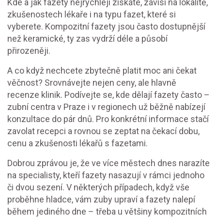
Kde a jak fazety nejrychleji získáte, závisí na lokalitě,
zkušenostech lékaře i na typu fazet, které si
vyberete. Kompozitní fazety jsou často dostupnější
než keramické, ty zas vydrží déle a působí
přirozeněji.
A co když nechcete zbytečně platit moc ani čekat
věčnost? Srovnávejte nejen ceny, ale hlavně
recenze klinik. Podívejte se, kde dělají fazety často –
zubní centra v Praze i v regionech už běžně nabízejí
konzultace do pár dnů. Pro konkrétní informace stačí
zavolat recepci a rovnou se zeptat na čekací dobu,
cenu a zkušenosti lékařů s fazetami.
Dobrou zprávou je, že ve více městech dnes narazíte
na specialisty, kteří fazety nasazují v rámci jednoho
či dvou sezení. V některých případech, když vše
proběhne hladce, vám zuby upraví a fazety nalepí
během jediného dne – třeba u většiny kompozitních