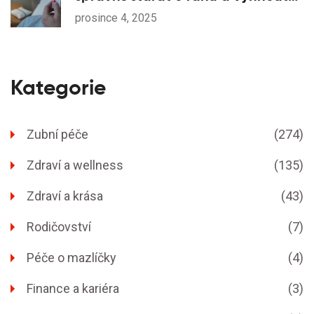
se komplikacím
prosince 4, 2025
Kategorie
Zubní péče
(274)
Zdraví a wellness
(135)
Zdraví a krása
(43)
Rodičovství
(7)
Péče o mazlíčky
(4)
Finance a kariéra
(3)