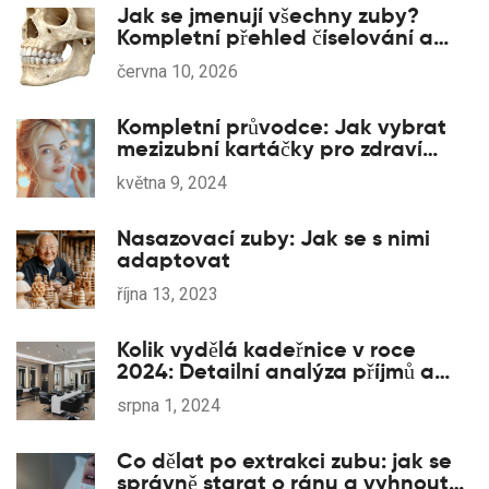
Jak se jmenují všechny zuby?
Kompletní přehled číselování a
typů
června 10, 2026
Kompletní průvodce: Jak vybrat
mezizubní kartáčky pro zdraví
vašich zubů
května 9, 2024
Nasazovací zuby: Jak se s nimi
adaptovat
října 13, 2023
Kolik vydělá kadeřnice v roce
2024: Detailní analýza příjmů a
výdajů
srpna 1, 2024
Co dělat po extrakci zubu: jak se
správně starat o ránu a vyhnout