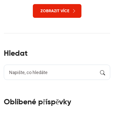
Pěkný úsměv nemusí být výsadou jen bohatých.
Připojte se ke mně a zjistěme to společně.
ZOBRAZIT VÍCE
Hledat
Oblíbené příspěvky