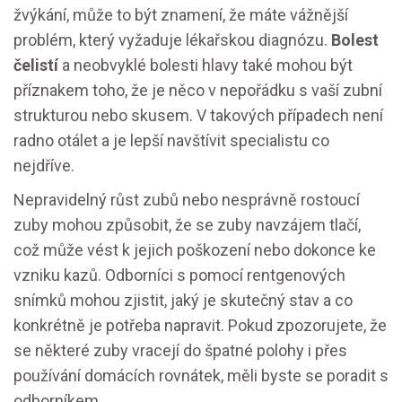
žvýkání, může to být znamení, že máte vážnější
problém, který vyžaduje lékařskou diagnózu.
Bolest
čelistí
a neobvyklé bolesti hlavy také mohou být
příznakem toho, že je něco v nepořádku s vaší zubní
strukturou nebo skusem. V takových případech není
radno otálet a je lepší navštívit specialistu co
nejdříve.
Nepravidelný růst zubů nebo nesprávně rostoucí
zuby mohou způsobit, že se zuby navzájem tlačí,
což může vést k jejich poškození nebo dokonce ke
vzniku kazů. Odborníci s pomocí rentgenových
snímků mohou zjistit, jaký je skutečný stav a co
konkrétně je potřeba napravit. Pokud zpozorujete, že
se některé zuby vracejí do špatné polohy i přes
používání domácích rovnátek, měli byste se poradit s
odborníkem.