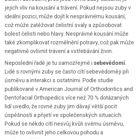
jejich vliv na kousání a trávení. Pokud nejsou zuby v
ideální pozici, může dojít k nesprávnému kousání,
což může zatěžovat čelistní svaly a způsobovat
bolest čelisti nebo hlavy. Nesprávné kousání může
také zkomplikovat rozmělnění potravy, což pak může
negativně ovlivnit trávení a vstřebávání živin.
Neposlední řadě je tu samozřejmě i
sebevědomí
.
Lidé s rovnými zuby se často cítí sebevědoměji při
úsměvu a interakci s ostatními. Podle studie
publikované v American Journal of Orthodontics and
Dentofacial Orthopedics více než 70 % dotázaných
lidí uvedlo, že rovné zuby jim dávají větší pocit
úspěšnosti a přijetí ve společenských situacích.
Pokud se někdo cítí nesvůj kvůli svému úsměvu,
může to ovlivnit jeho celkovou pohodu a