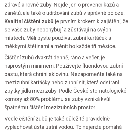
zdravé a rovné zuby. Nejde jen o prevenci kazů a
zánětů, ale také o udržování zubů v správné poloze.
Kvalitní čištění zubů
je prvním krokem k zajištění, že
se vaše zuby nepohybují a zůstávají na svých
místech. Měli byste používat zubní kartáček s
měkkými štětinami a měnit ho každé tři měsíce.
Čištění zubů dvakrát denně, ráno a večer, je
naprostým minimem. Používejte fluoridovou zubní
pastu, která chrání sklovinu. Nezapomeňte také na
mezizubní kartáčky nebo zubní nit, která odstraní
zbytky jídla mezi zuby. Podle České stomatologické
komory až 80% problému se zuby vzniká kvůli
špatnému čištění mezizubních prostor.
Vedle čištění zubů je také důležité pravidelně
vyplachovat ústa ústní vodou. To nejenže pomáhá