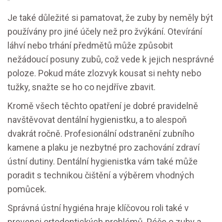
Je také důležité si pamatovat, že zuby by neměly být
používány pro jiné účely než pro žvýkání. Otevírání
láhví nebo trhání předmětů může způsobit
nežádoucí posuny zubů, což vede k jejich nesprávné
poloze. Pokud máte zlozvyk kousat si nehty nebo
tužky, snažte se ho co nejdříve zbavit.
Kromě všech těchto opatření je dobré pravidelně
navštěvovat dentální hygienistku, a to alespoň
dvakrát ročně. Profesionální odstranění zubního
kamene a plaku je nezbytné pro zachování zdraví
ústní dutiny. Dentální hygienistka vám také může
poradit s technikou čištění a výběrem vhodných
pomůcek.
Správná ústní hygiéna hraje klíčovou roli také v
prevenci ortodontických problémů. Péče o zuby a