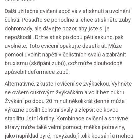
Další užitečné cvičení spočívá v stisknutí a uvolnění
čelisti. Posaďte se pohodlně a lehce stiskněte zuby
dohromady, ale dávejte pozor, aby jste si je
nepoškodili. Držte stisk po dobu pěti sekund, pak
uvolněte. Toto cvičení opakujte desetkrát. Může
pomoci uvolnit napětí v čelistních svalů a zabránit
bruxismu (skřípání zubů), což může dlouhodobě
způsobit deformace zubů.
Alternativně, zkuste i cvičení se žvýkačkou. Vyhněte
se ovšem cukrovým žvýkačkám a volit bez cukru.
Žvýkání po dobu 20 minut několikrát denně může
výrazně posílit čelistní svaly a zlepšit celkovou
stabilitu ústní dutiny. Kombinace cvičení a správné
stravy může také velmi pomoci; měkké potraviny,
jako například pyré, nevyžadují tolik kousání a mohou