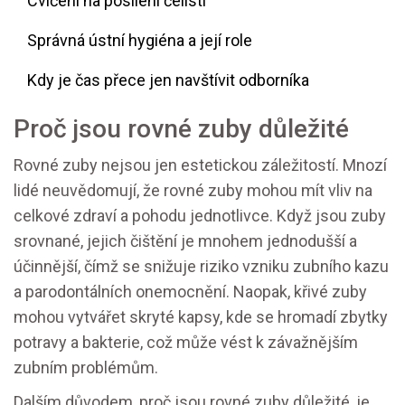
Cvičení na posílení čelistí
Správná ústní hygiéna a její role
Kdy je čas přece jen navštívit odborníka
Proč jsou rovné zuby důležité
Rovné zuby nejsou jen estetickou záležitostí. Mnozí
lidé neuvědomují, že rovné zuby mohou mít vliv na
celkové zdraví a pohodu jednotlivce. Když jsou zuby
srovnané, jejich čištění je mnohem jednodušší a
účinnější, čímž se snižuje riziko vzniku zubního kazu
a parodontálních onemocnění. Naopak, křivé zuby
mohou vytvářet skryté kapsy, kde se hromadí zbytky
potravy a bakterie, což může vést k závažnějším
zubním problémům.
Dalším důvodem, proč jsou rovné zuby důležité, je