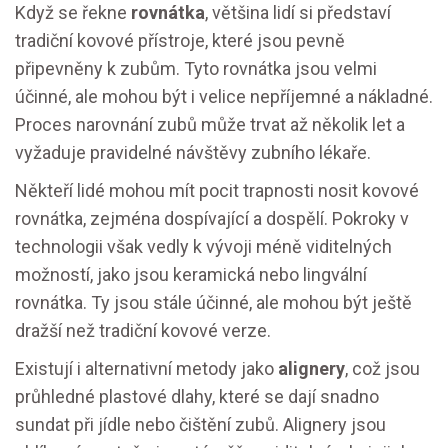
Když se řekne
rovnátka
, většina lidí si představí
tradiční kovové přístroje, které jsou pevně
připevněny k zubům. Tyto rovnátka jsou velmi
účinné, ale mohou být i velice nepříjemné a nákladné.
Proces narovnání zubů může trvat až několik let a
vyžaduje pravidelné návštěvy zubního lékaře.
Někteří lidé mohou mít pocit trapnosti nosit kovové
rovnátka, zejména dospívající a dospělí. Pokroky v
technologii však vedly k vývoji méně viditelných
možností, jako jsou keramická nebo lingvální
rovnátka. Ty jsou stále účinné, ale mohou být ještě
dražší než tradiční kovové verze.
Existují i alternativní metody jako
alignery
, což jsou
průhledné plastové dlahy, které se dají snadno
sundat při jídle nebo čištění zubů. Alignery jsou