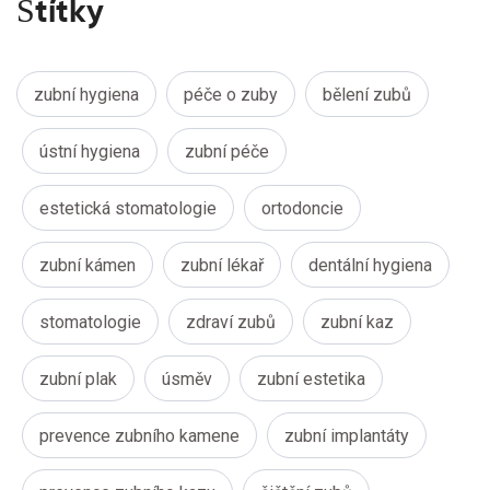
Štítky
zubní hygiena
péče o zuby
bělení zubů
ústní hygiena
zubní péče
estetická stomatologie
ortodoncie
zubní kámen
zubní lékař
dentální hygiena
stomatologie
zdraví zubů
zubní kaz
zubní plak
úsměv
zubní estetika
prevence zubního kamene
zubní implantáty