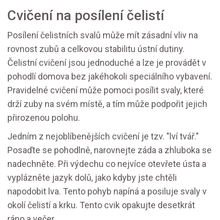
Cvičení na posílení čelistí
Posílení čelistních svalů může mít zásadní vliv na
rovnost zubů a celkovou stabilitu ústní dutiny.
Čelistní cvičení jsou jednoduché a lze je provádět v
pohodlí domova bez jakéhokoli speciálního vybavení.
Pravidelné cvičení může pomoci posílit svaly, které
drží zuby na svém místě, a tím může podpořit jejich
přirozenou polohu.
Jedním z nejoblíbenějších cvičení je tzv. "lví tvář."
Posaďte se pohodlně, narovnejte záda a zhluboka se
nadechněte. Při výdechu co nejvíce otevřete ústa a
vyplázněte jazyk dolů, jako kdyby jste chtěli
napodobit lva. Tento pohyb napíná a posiluje svaly v
okolí čelistí a krku. Tento cvik opakujte desetkrát
ráno a večer.