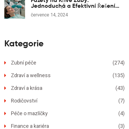
Fazety na Křivé Zuby:
Jednoduchá a Efektivní Řešení
pro Rovný Úsměv
července 14, 2024
Kategorie
Zubní péče
(274)
Zdraví a wellness
(135)
Zdraví a krása
(43)
Rodičovství
(7)
Péče o mazlíčky
(4)
Finance a kariéra
(3)