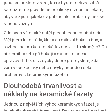
jsou jen některé z věcí, které byste měli zvážit. A
samozřejmě pravidelné prohlídky u zubního lékaře,
abyste zjistili jakékoliv potenciální problémy, než se
stanou vážnými.
Zde bych vám také chtěl předat jednu osobní radu.
Měl jsem kamaráda, kluka co miloval hokej a box, a
rozhodl se pro keramické fazety. Jak to skončilo? On
si zlomil fazetu při hokeji a musel to nechat
opravovat. Tak si vždycky dobře promyslete, zda
vám vaše koníčky nebo návyky nebudou dělat
problémy s keramickými fazetami.
Dlouhodobá trvanlivost a
náklady na keramické fazety
Jednou z největších výhod keramických fazet je
jejich dlouhodobá trvanlivost. Pokud se o ně správně