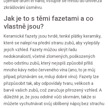
Djembe drum in hand, vstupte se mnou do univerza
zkrášlování úsměvu.
Jak je to s těmi fazetami a co
vlastně jsou?
Keramické fazety jsou tvrdé, tenké plátky keramiky,
které se nalepí na přední stranu zubů, aby vylepšily
jejich vzhled. Fazety můžou skrýt řadu
nedokonalostí, včetně zlomených, poškozených
nebo odstínu zubů, který nejspíš způsobil příliš
mnoho kávy nebo červeného vína (ano, to je můj
případ, přiznávám se, miluji dobré víno). Fazety lze
přizpůsobit tak, aby odpovídaly tvaru, velikosti a
barvě vašich zubů, což zaručuje přirozený vzhled. A
důležité je, že jsou odolné vůči skvrnám, takže si
můžete vychutnávat svůj oblíbený nápoj bez strachu