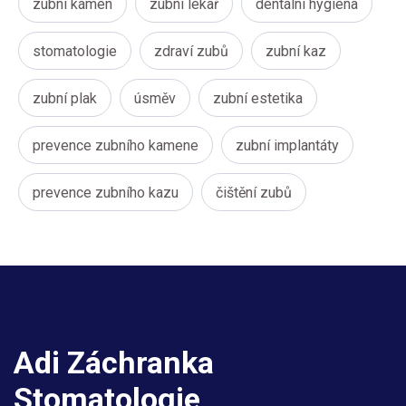
zubní kámen
zubní lékař
dentální hygiena
stomatologie
zdraví zubů
zubní kaz
zubní plak
úsměv
zubní estetika
prevence zubního kamene
zubní implantáty
prevence zubního kazu
čištění zubů
Adi Záchranka
Stomatologie