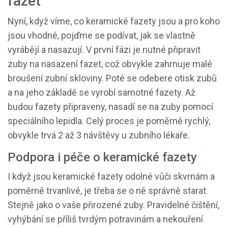
fazet
Nyní, když víme, co keramické fazety jsou a pro koho
jsou vhodné, pojďme se podívat, jak se vlastně
vyrábějí a nasazují. V první fázi je nutné připravit
zuby na nasazení fazet, což obvykle zahrnuje malé
broušení zubní skloviny. Poté se odebere otisk zubů
a na jeho základě se vyrobí samotné fazety. Až
budou fazety připraveny, nasadí se na zuby pomocí
speciálního lepidla. Celý proces je poměrně rychlý,
obvykle trvá 2 až 3 návštěvy u zubního lékaře.
Podpora i péče o keramické fazety
I když jsou keramické fazety odolné vůči skvrnám a
poměrně trvanlivé, je třeba se o ně správně starat.
Stejně jako o vaše přirozené zuby. Pravidelné čištění,
vyhýbání se příliš tvrdým potravinám a nekouření