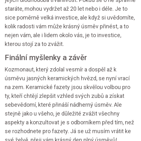
staráte, mohou vydržet až 20 let nebo i déle. Je to
sice poměrně velká investice, ale když si uvědomíte,
kolik radosti vám může krásný úsměv přinést, a to
nejen vám, ale i lidem okolo vás, je to investice,
kterou stojí za to zvážit.
Finální myšlenky a závěr
Kozmonaut, který zdolal vesmír a dospěl až k
úsměvu jasných keramických hvězd, se nyní vrací
na zem. Keramické fazety jsou skvělou volbou pro
ty, kteří chtějí zlepšit vzhled svých zubů a získat
sebevědomí, které přináší nádherný úsměv. Ale
stejně jako u všeho, je důležité zvážit všechny
aspekty a konzultovat je s odborníkem před tím, než
se rozhodnete pro fazety. Já se už musím vrátit ke
své želvě, přeji vám krásný den plný úsměvů!