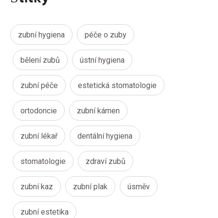
zubní hygiena
péče o zuby
bělení zubů
ústní hygiena
zubní péče
estetická stomatologie
ortodoncie
zubní kámen
zubní lékař
dentální hygiena
stomatologie
zdraví zubů
zubní kaz
zubní plak
úsměv
zubní estetika