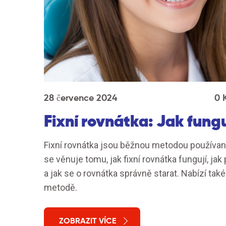
28 července 2024
0 
Fixní rovnátka: Jak fung
Fixní rovnátka jsou běžnou metodou používan
se věnuje tomu, jak fixní rovnátka fungují, j
a jak se o rovnátka správně starat. Nabízí tak
metodě.
ZOBRAZIT VÍCE