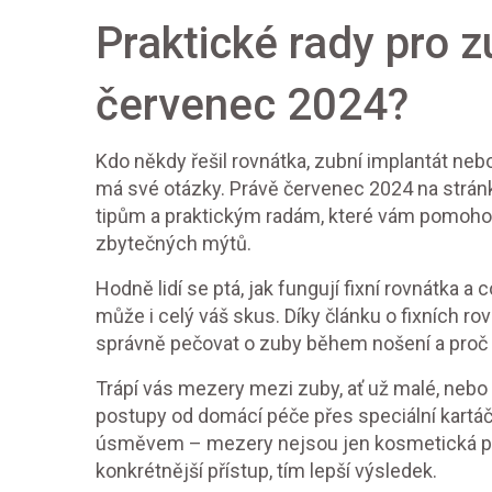
Praktické rady pro zu
červenec 2024?
Kdo někdy řešil rovnátka, zubní implantát neb
má své otázky. Právě červenec 2024 na strán
tipům a praktickým radám, které vám pomohou 
zbytečných mýtů.
Hodně lidí se ptá, jak fungují fixní rovnátka a
může i celý váš skus. Díky článku o fixních rov
správně pečovat o zuby během nošení a proč 
Trápí vás mezery mezi zuby, ať už malé, neb
postupy od domácí péče přes speciální kartáč
úsměvem – mezery nejsou jen kosmetická potí
konkrétnější přístup, tím lepší výsledek.