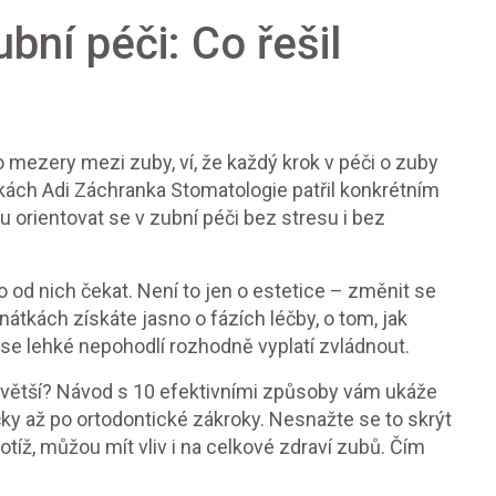
bní péči: Co řešil
o mezery mezi zuby, ví, že každý krok v péči o zuby
kách Adi Záchranka Stomatologie patřil konkrétním
orientovat se v zubní péči bez stresu i bez
 co od nich čekat. Není to jen o estetice – změnit se
nátkách získáte jasno o fázích léčby, o tom, jak
se lehké nepohodlí rozhodně vyplatí zvládnout.
o větší? Návod s 10 efektivními způsoby vám ukáže
ky až po ortodontické zákroky. Nesnažte se to skrýt
ž, můžou mít vliv i na celkové zdraví zubů. Čím