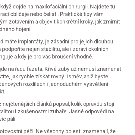
yž dojde na maxilofaciální chirurgii. Najdete tu
rací obličeje nebo čelisti. Praktické tipy vám
ým zotavením a objevit konkrétní kroky, jak zmírnit
dného hojení.
 máte implantáty, je zásadní pro jejich dlouhou
odpoříte nejen stabilitu, ale i zdraví okolních
unguje a kdy je pro vás broušení vhodné.
de na řadu fazeta. Křivé zuby už nemusí znamenat
títe, jak rychle získat rovný úsměv, aniž byste
, cenových rozdílech i jednoduchém vysvětlení
kt.
nejčtenějších článků popsal, kolik opravdu stojí
okalitou i zkušenostmi zubaře. Jasné odpovědi na
íc pálí.
hotovostní péči. Ne všechny bolesti znamenají, že