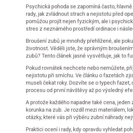
Psychická pohoda se zapomíná často, hlavně kd
rady, jak zvládnout strach a nejistotu před ope
pomůžou projít nejen fyzickým, ale i psychick
stres z neznámého prostředí ordinace i násle
Broušení zubů je mnohdy přehlížené, ale pokud
životnost. Věděli jste, že správným broušením p
zubů? Tento článek jasně vysvětluje, jak to f
Pokud rovnátek nechcete nebo nemůžete, přij
nejistotu při smíchu. Ve článku o fazetách zjis
museli čekat roky. Dozvíte se o typech fazet
procesu od první návštěvy až po výsledný efe
A protože každého napadne také cena, jeden z 
korunka na zub. Je rozdíl mezi materiálem, l
otázky, které vás při výběru zubní náhrady nejv
Praktici ocení i rady, kdy opravdu vyhledat po