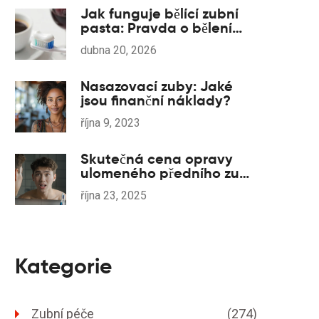
Jak funguje bělící zubní
pasta: Pravda o bělení
zubů doma
dubna 20, 2026
Nasazovací zuby: Jaké
jsou finanční náklady?
října 9, 2023
Skutečná cena opravy
ulomeného předního zubu
v roce 2025
října 23, 2025
Kategorie
Zubní péče
(274)