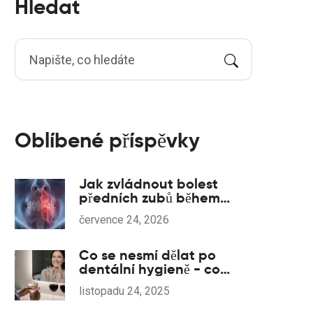
Hledat
Oblíbené příspěvky
Jak zvládnout bolest
předních zubů během
chřipkové sezóny: Příčiny
července 24, 2026
a řešení
Co se nesmí dělat po
dentální hygieně - co
vyvarovat, aby nebyly
listopadu 24, 2025
poškozeny zuby