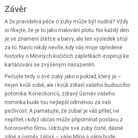
Závěr
A že pravidelná péče o zuby může být nudná? Vždy
si říkejte, že je to jako malování plotu. Ne každý den
je ve znamení štětce a barvy, ale ten výsledek stojí
za to. Navíc nikdy nevíte, kdy vás moje opředené
historky o Míniných kočičích zápletkách inspirují ke
kartáčování se zvýšeným nasazením.
Pečujte tedy o své zuby jako o poklad, který je –
nejen kvůli sobě, ale i kvůli zdraví vašeho budoucího
potomka. Koneckonců, zdravý úsměv vašeho
miminka bude tou nejlepší odměnou za vaši
pečlivost. A pamatujte, že zubař je váš přítel, ne
nepřítel, i když občas může připomínat postavu z
hororového filmu. Udržujte své zuby čisté, dásně
silné a úsměv zářivý – váše Mína s vámi bude