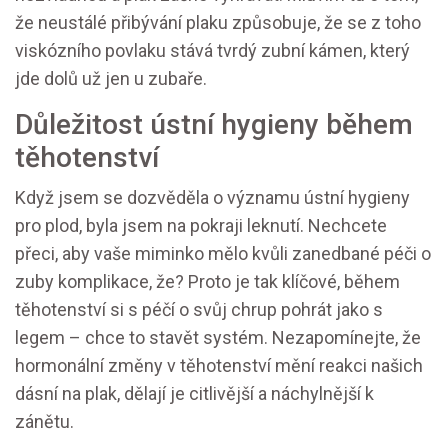
že neustálé přibývání plaku způsobuje, že se z toho
viskózního povlaku stává tvrdý zubní kámen, který
jde dolů už jen u zubaře.
Důležitost ústní hygieny během
těhotenství
Když jsem se dozvěděla o významu ústní hygieny
pro plod, byla jsem na pokraji leknutí. Nechcete
přeci, aby vaše miminko mělo kvůli zanedbané péči o
zuby komplikace, že? Proto je tak klíčové, během
těhotenství si s péčí o svůj chrup pohrát jako s
legem – chce to stavět systém. Nezapomínejte, že
hormonální změny v těhotenství mění reakci našich
dásní na plak, dělají je citlivější a náchylnější k
zánětu.