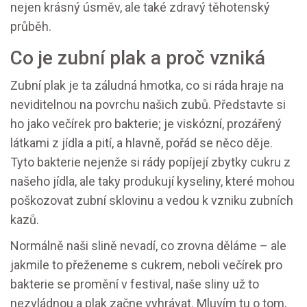
nejen krásný úsměv, ale také zdravý těhotenský
průběh.
Co je zubní plak a proč vzniká
Zubní plak je ta záludná hmotka, co si ráda hraje na
neviditelnou na povrchu našich zubů. Představte si
ho jako večírek pro bakterie; je viskózní, prozářený
látkami z jídla a pití, a hlavně, pořád se něco děje.
Tyto bakterie nejenže si rády popíjejí zbytky cukru z
našeho jídla, ale taky produkují kyseliny, které mohou
poškozovat zubní sklovinu a vedou k vzniku zubních
kazů.
Normálně naši slině nevadí, co zrovna děláme – ale
jakmile to přeženeme s cukrem, neboli večírek pro
bakterie se promění v festival, naše sliny už to
nezvládnou a plak začne vyhrávat. Mluvím tu o tom,