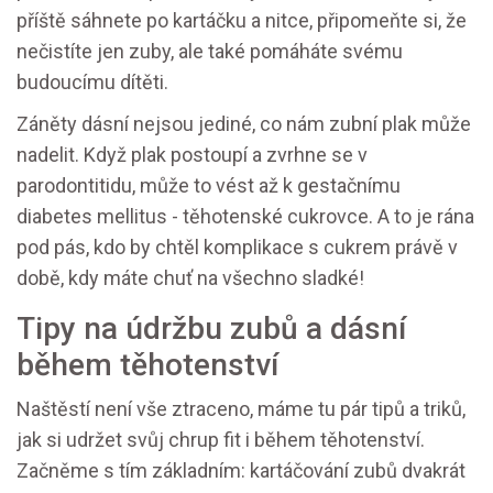
příště sáhnete po kartáčku a nitce, připomeňte si, že
nečistíte jen zuby, ale také pomáháte svému
budoucímu dítěti.
Záněty dásní nejsou jediné, co nám zubní plak může
nadelit. Když plak postoupí a zvrhne se v
parodontitidu, může to vést až k gestačnímu
diabetes mellitus - těhotenské cukrovce. A to je rána
pod pás, kdo by chtěl komplikace s cukrem právě v
době, kdy máte chuť na všechno sladké!
Tipy na údržbu zubů a dásní
během těhotenství
Naštěstí není vše ztraceno, máme tu pár tipů a triků,
jak si udržet svůj chrup fit i během těhotenství.
Začněme s tím základním: kartáčování zubů dvakrát