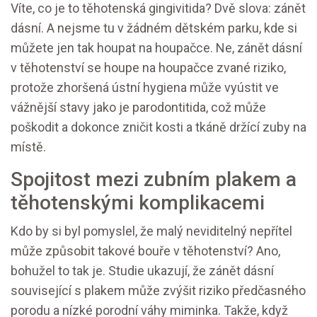
Víte, co je to těhotenská gingivitida? Dvě slova: zánět
dásní. A nejsme tu v žádném dětském parku, kde si
můžete jen tak houpat na houpačce. Ne, zánět dásní
v těhotenství se houpe na houpačce zvané riziko,
protože zhoršená ústní hygiena může vyústit ve
vážnější stavy jako je parodontitida, což může
poškodit a dokonce zničit kosti a tkáně držící zuby na
místě.
Spojitost mezi zubním plakem a
těhotenskými komplikacemi
Kdo by si byl pomyslel, že malý neviditelný nepřítel
může způsobit takové bouře v těhotenství? Ano,
bohužel to tak je. Studie ukazují, že zánět dásní
související s plakem může zvýšit riziko předčasného
porodu a nízké porodní váhy miminka. Takže, když