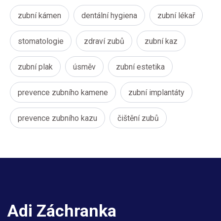
zubní kámen
dentální hygiena
zubní lékař
stomatologie
zdraví zubů
zubní kaz
zubní plak
úsměv
zubní estetika
prevence zubního kamene
zubní implantáty
prevence zubního kazu
čištění zubů
Adi Záchranka